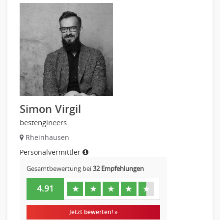
Simon Virgil
bestengineers
Rheinhausen
Personalvermittler
Gesamtbewertung bei
32 Empfehlungen
4.91
★
★
★
★
★
Jetzt bewerten! »