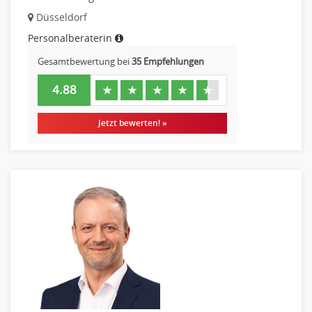
Düsseldorf
Personalberaterin
Gesamtbewertung bei
35 Empfehlungen
4.88
★
★
★
★
★
Jetzt bewerten! »