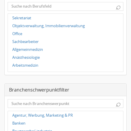
⌕
Dortmund
Wuppertal
Sekretariat
Hallbergmoos
Objektverwaltung, Immobilienverwaltung
Würzburg
Office
Grünwald
Sachbearbeiter
Ulm
Allgemeinmedizin
Bielefeld
Anästhesiologie
Hannover
Arbeitsmedizin
Duisburg
Augenheilkunde
Chirurgie
Branchenschwerpunktfilter
Frauenheilkunde, Geburtshilfe
Hals-Nasen-Ohrenheilkunde
⌕
Hautkrankheiten, Geschlechtskrankheiten
Hygienemedizin, Umweltmedizin
Agentur, Werbung, Marketing & PR
Innere Medizin
Banken
Kieferchirurgie, Mundchirurgie, Gesichtschirurgie