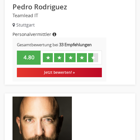
Pedro Rodriguez
Teamlead IT
Stuttgart
Personalvermittler
Gesamtbewertung bei
33 Empfehlungen
4.80
★
★
★
★
★
Jetzt bewerten! »