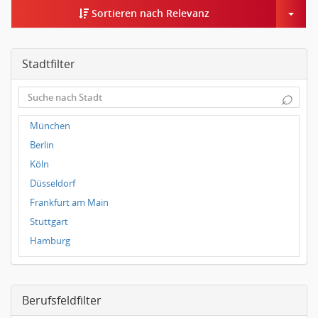
Togg
Sortieren nach Relevanz
Stadtfilter
⌕
München
Berlin
Köln
Düsseldorf
Frankfurt am Main
Stuttgart
Hamburg
Frankfurt
Dresden
Berufsfeldfilter
Magdeburg
Leipzig