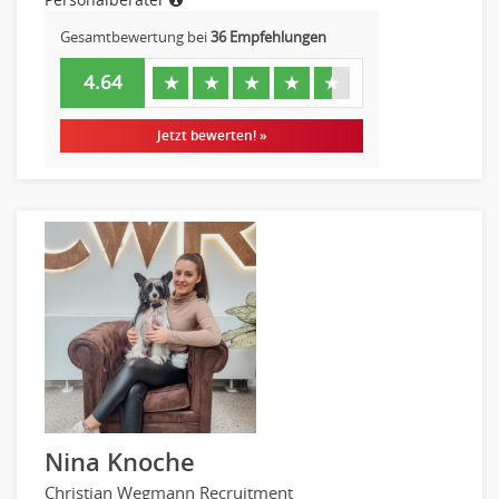
Gesamtbewertung bei
36 Empfehlungen
4.64
★
★
★
★
★
Jetzt bewerten! »
Nina Knoche
Christian Wegmann Recruitment