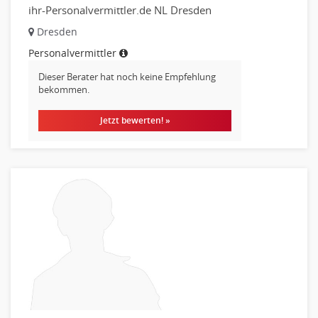
Helpdesk
ihr-Personalvermittler.de NL Dresden
IT Leitung, Teamleitung
Dresden
Projektmanagement
Personalvermittler
IT Prozessmanagement
Dieser Berater hat noch keine Empfehlung
Qualitätssicherung, Qualitätsprüfung
bekommen.
SAP/ERP-Beratung, Entwicklung
Security
Jetzt bewerten! »
Softwareentwicklung
Systemadministration, Netzwerkadministration
Training
Web-Entwicklung
Wirtschaftsinformatik
Biologie
Biotechnologie
Chemie
Geowissenschaften
Labor, Forschung