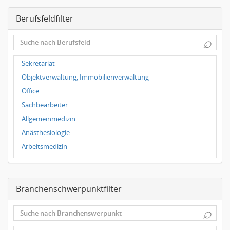
Dresden
Berufsfeldfilter
Magdeburg
Leipzig
⌕
Dortmund
Wuppertal
Sekretariat
Hallbergmoos
Objektverwaltung, Immobilienverwaltung
Würzburg
Office
Grünwald
Sachbearbeiter
Ulm
Allgemeinmedizin
Bielefeld
Anästhesiologie
Hannover
Arbeitsmedizin
Duisburg
Augenheilkunde
Chirurgie
Branchenschwerpunktfilter
Frauenheilkunde, Geburtshilfe
Hals-Nasen-Ohrenheilkunde
⌕
Hautkrankheiten, Geschlechtskrankheiten
Hygienemedizin, Umweltmedizin