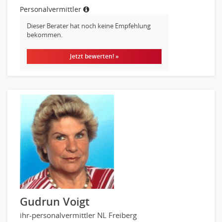
Reiseverkehr, Touristik
Personalvermittler
Sicherheitsdienste, Schutzdienste
Dieser Berater hat noch keine Empfehlung
Automatisierungstechnik
bekommen.
Bauwesen
Jetzt bewerten! »
Elektrotechnik, Elektronik
Energie und Umwelttechnik
Entwicklung
Fahrzeugtechnik
Fertigungstechnik
gebaeude-versorgungs-sicherheitstechnik
Kunststofftechnik
Leitung, Teamleitung
Luft- und Raumfahrttechnik
Maschinenbau
Materialwissenschaft
Gudrun Voigt
Mechatronik
ihr-personalvermittler NL Freiberg
Medizintechnik