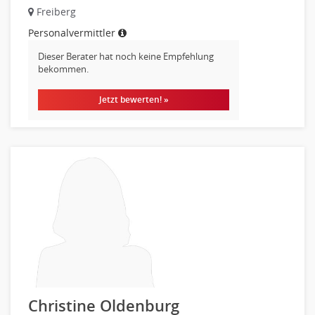
Freiberg
Optiker, Akustiker
Personalvermittler
Brandschutz
Prozessmanagement
Dieser Berater hat noch keine Empfehlung
bekommen.
Qualitätsmanagement
Technische Dokumentation
Jetzt bewerten! »
Technischer Systemplaner, Bauzeichner
Veranstaltungstechnik
Verfahrenstechnik
Vertriebsingenieur
Wirtschaftsingenieur
Technisches Gebäudemanagement (TGM)
Anwendungsadministration
Consulting, Engineering
Data Warehouse, Business Intelligence
Datenbanken
Embedded Systems
Christine Oldenburg