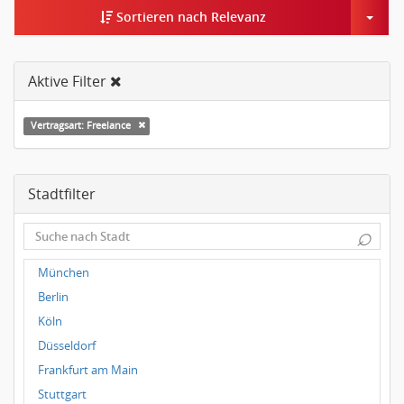
Togg
Sortieren nach Relevanz
Aktive Filter
Vertragsart: Freelance
Stadtfilter
⌕
München
Berlin
Köln
Düsseldorf
Frankfurt am Main
Stuttgart