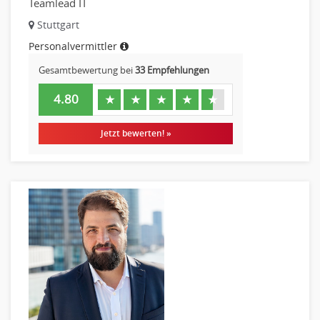
Teamlead IT
Pharmaberater
Stuttgart
Pre-Sales
Personalvermittler
Telesales
Gesamtbewertung bei
33 Empfehlungen
Verkauf (Handel)
4.80
★
★
★
★
★
Jetzt bewerten! »