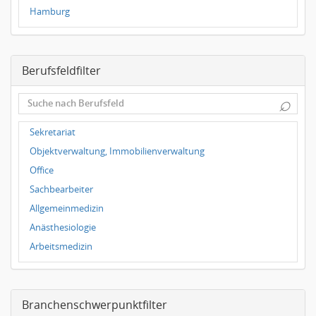
Hamburg
Frankfurt
Dresden
Berufsfeldfilter
Magdeburg
Leipzig
⌕
Dortmund
Wuppertal
Sekretariat
Hallbergmoos
Objektverwaltung, Immobilienverwaltung
Würzburg
Office
Grünwald
Sachbearbeiter
Ulm
Allgemeinmedizin
Bielefeld
Anästhesiologie
Hannover
Arbeitsmedizin
Duisburg
Augenheilkunde
Chirurgie
Branchenschwerpunktfilter
Frauenheilkunde, Geburtshilfe