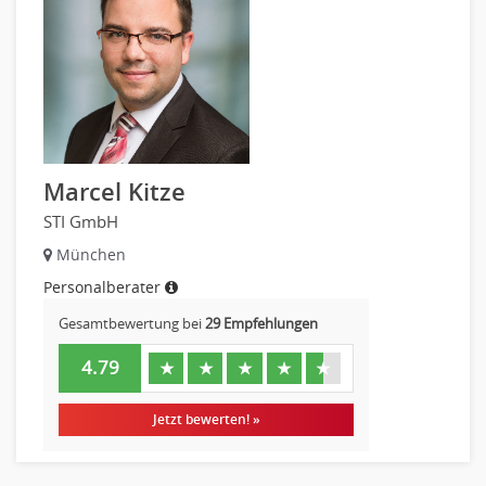
Marcel Kitze
STI GmbH
München
Personalberater
Gesamtbewertung bei
29 Empfehlungen
4.79
★
★
★
★
★
Jetzt bewerten! »