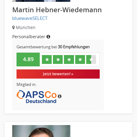
Martin Hebner-Wiedemann
bluewaveSELECT
München
Personalberater
Gesamtbewertung bei
30 Empfehlungen
4.89
★
★
★
★
★
Jetzt bewerten! »
Mitglied in: