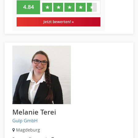
4.84
★
★
★
★
★
Jetzt bewerten! »
Melanie Terei
Gulp GmbH
Magdeburg