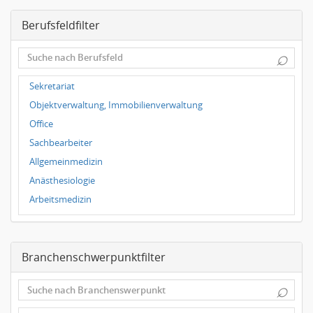
Dresden
Berufsfeldfilter
Magdeburg
Leipzig
⌕
Dortmund
Wuppertal
Sekretariat
Hallbergmoos
Objektverwaltung, Immobilienverwaltung
Würzburg
Office
Grünwald
Sachbearbeiter
Ulm
Allgemeinmedizin
Bielefeld
Anästhesiologie
Hannover
Arbeitsmedizin
Duisburg
Augenheilkunde
Chirurgie
Branchenschwerpunktfilter
Frauenheilkunde, Geburtshilfe
Hals-Nasen-Ohrenheilkunde
⌕
Hautkrankheiten, Geschlechtskrankheiten
Hygienemedizin, Umweltmedizin