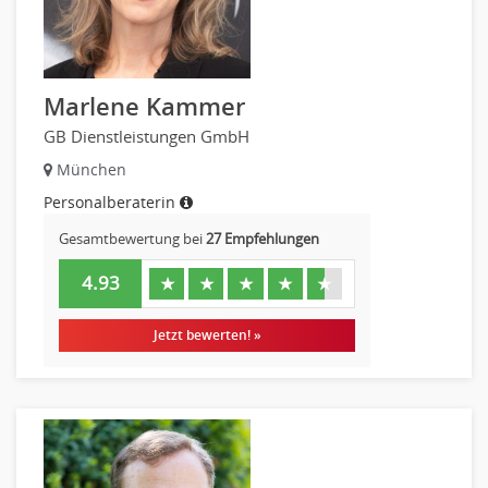
Marlene Kammer
GB Dienstleistungen GmbH
München
Personalberaterin
Gesamtbewertung bei
27 Empfehlungen
4.93
★
★
★
★
★
Jetzt bewerten! »