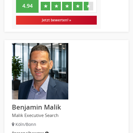
4.94
★
★
★
★
★
Jetzt bewerten! »
Benjamin Malik
Malik Executive Search
Köln/Bonn