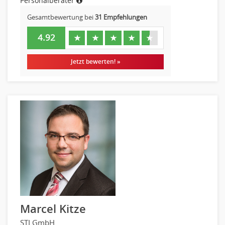
Personalberater
Gesamtbewertung bei
31 Empfehlungen
4.92
★
★
★
★
★
Jetzt bewerten! »
Marcel Kitze
STI GmbH