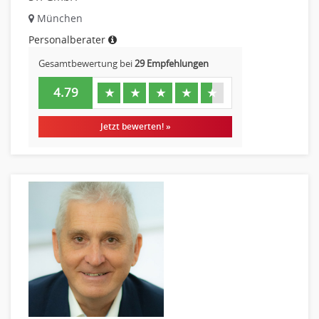
München
Personalberater
Gesamtbewertung bei
29 Empfehlungen
4.79
★
★
★
★
★
Jetzt bewerten! »