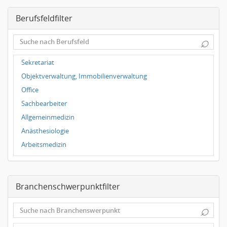
Dresden
Berufsfeldfilter
Magdeburg
Leipzig
⌕
Dortmund
Wuppertal
Sekretariat
Hallbergmoos
Objektverwaltung, Immobilienverwaltung
Würzburg
Office
Grünwald
Sachbearbeiter
Ulm
Allgemeinmedizin
Bielefeld
Anästhesiologie
Hannover
Arbeitsmedizin
Duisburg
Augenheilkunde
Chirurgie
Branchenschwerpunktfilter
Frauenheilkunde, Geburtshilfe
Hals-Nasen-Ohrenheilkunde
⌕
Hautkrankheiten, Geschlechtskrankheiten
Hygienemedizin, Umweltmedizin