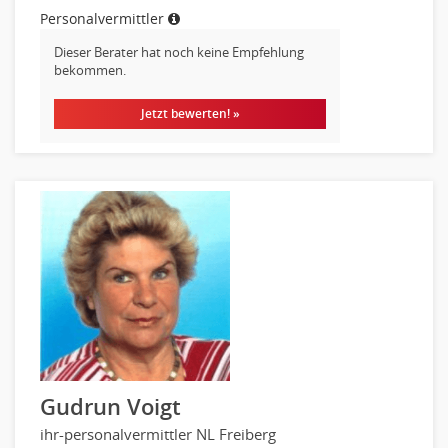
Reiseverkehr, Touristik
Personalvermittler
Sicherheitsdienste, Schutzdienste
Dieser Berater hat noch keine Empfehlung
Automatisierungstechnik
bekommen.
Bauwesen
Jetzt bewerten! »
Elektrotechnik, Elektronik
Energie und Umwelttechnik
Entwicklung
Fahrzeugtechnik
Fertigungstechnik
gebaeude-versorgungs-sicherheitstechnik
Kunststofftechnik
Leitung, Teamleitung
Luft- und Raumfahrttechnik
Maschinenbau
Materialwissenschaft
Gudrun Voigt
Mechatronik
ihr-personalvermittler NL Freiberg
Medizintechnik