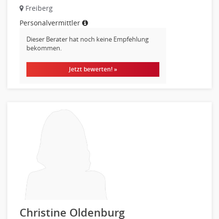
Freiberg
Optiker, Akustiker
Personalvermittler
Brandschutz
Prozessmanagement
Dieser Berater hat noch keine Empfehlung
bekommen.
Qualitätsmanagement
Technische Dokumentation
Jetzt bewerten! »
Technischer Systemplaner, Bauzeichner
Veranstaltungstechnik
Verfahrenstechnik
Vertriebsingenieur
Wirtschaftsingenieur
Technisches Gebäudemanagement (TGM)
Anwendungsadministration
Consulting, Engineering
Data Warehouse, Business Intelligence
Datenbanken
Embedded Systems
Christine Oldenburg