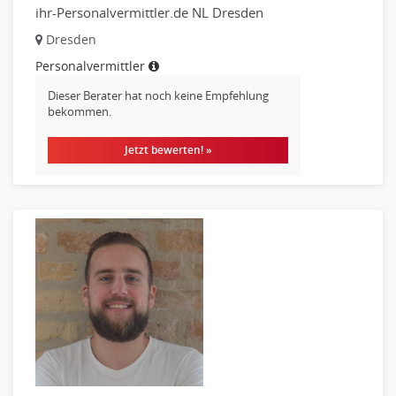
Helpdesk
ihr-Personalvermittler.de NL Dresden
IT Leitung, Teamleitung
Dresden
Projektmanagement
Personalvermittler
IT Prozessmanagement
Dieser Berater hat noch keine Empfehlung
Qualitätssicherung, Qualitätsprüfung
bekommen.
SAP/ERP-Beratung, Entwicklung
Security
Jetzt bewerten! »
Softwareentwicklung
Systemadministration, Netzwerkadministration
Training
Web-Entwicklung
Wirtschaftsinformatik
Biologie
Biotechnologie
Chemie
Geowissenschaften
Labor, Forschung