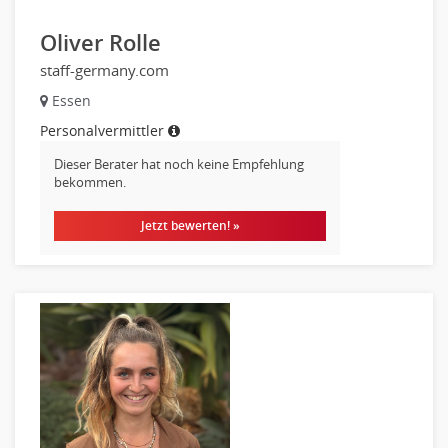
Gesundheits- und Krankenpflege
Oliver Rolle
Hebamme, Entbindungshelfer
staff-germany.com
Heilerziehungspfleger
Essen
Logopädie
Personalvermittler
Pflegehelfer
Physiotherapie
Dieser Berater hat noch keine Empfehlung
bekommen.
Sanitätsdienst, ambulanter Dienst
Strahlentherapie
Jetzt bewerten! »
Außendienst
Immobilienmakler
Innendienst, Sachbearbeitung
Kundenservice
Vertrieb & Verkauf Leitung, Teamleitung
Pharmaberater
Pre-Sales
Telesales