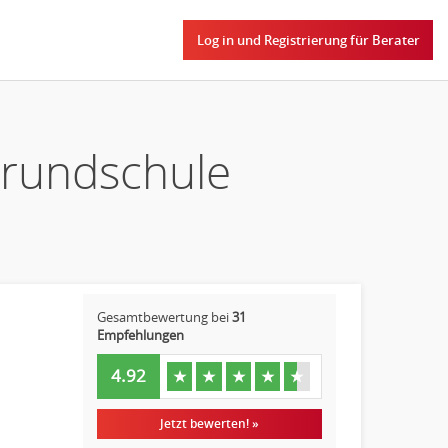
Log in und Registrierung für Berater
Grundschule
Gesamtbewertung bei
31
Empfehlungen
4.92
★
★
★
★
★
Jetzt bewerten! »