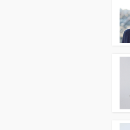
Naturwissenschaften & Forschung
Personal Leitung, Teamleitung
rec2rec
Recruiting, Personalmarketing
Referent
Anwaltschaft
Justiziariat, Rechtsabteilung
Notar-, Justizfachangestellter,
Anwaltsfachgehilfe
Notariat
Richter, Justizbeamte
Analyst
Anlageberatung, Vermögensberatung
Asset-/Fonds-Management
Börsenhandel
Banken, Finanzdienstleister und
Versicherungen Compliance, Sicherheit
Banken, Finanzdienstleister und