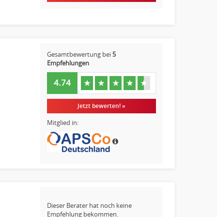
Gesamtbewertung bei
5
Empfehlungen
4.74
★
★
★
★
★
Jetzt bewerten! »
Mitglied in:
Dieser Berater hat noch keine
Empfehlung bekommen.