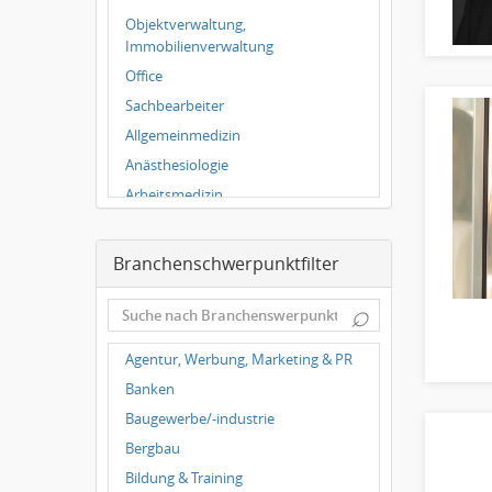
Hallbergmoos
Objektverwaltung,
Würzburg
Immobilienverwaltung
Grünwald
Office
Ulm
Sachbearbeiter
Bielefeld
Allgemeinmedizin
Hannover
Anästhesiologie
Duisburg
Arbeitsmedizin
Augenheilkunde
Chirurgie
Branchenschwerpunktfilter
Frauenheilkunde, Geburtshilfe
⌕
Hals-Nasen-Ohrenheilkunde
Hautkrankheiten,
Agentur, Werbung, Marketing & PR
Geschlechtskrankheiten
Banken
Hygienemedizin, Umweltmedizin
Baugewerbe/-industrie
Innere Medizin
Bergbau
Kieferchirurgie, Mundchirurgie,
Gesichtschirurgie
Bildung & Training