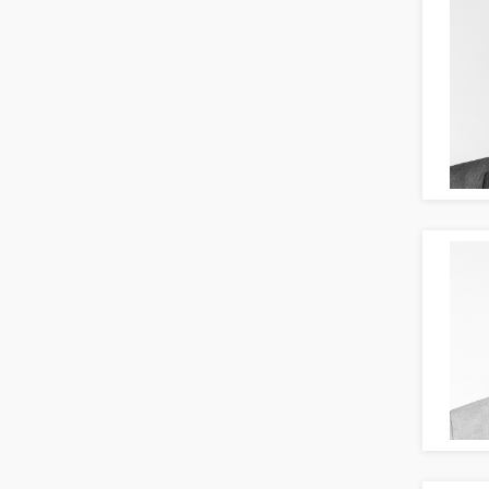
Teamleitung
Sozialarbeit
Universität, Fachhochschule
Unterricht: Sekundarstufe
Architektur
Fotografie, Video
Grafik- und Kommunikationsdesign
Medien-, Screen-, Webdesign
Modedesign, Schmuckdesign
Produktdesign, Industriedesign
Theater, Schauspiel, Musik, Tanz
Beschaffungslogistik
Disposition
Einkauf
Logistik
Entsorgungslogistik
Fuhrparkmanagement