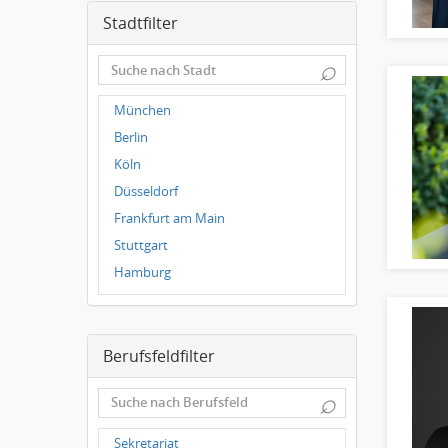
Stadtfilter
⌕
München
Berlin
Köln
Düsseldorf
Frankfurt am Main
Stuttgart
Hamburg
Frankfurt
Dresden
Berufsfeldfilter
Magdeburg
Leipzig
⌕
Dortmund
Wuppertal
Sekretariat