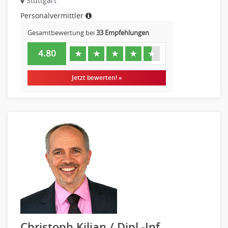
Stuttgart
Personalvermittler
Gesamtbewertung bei
33 Empfehlungen
4.80
★
★
★
★
★
Jetzt bewerten! »
Christoph Kilian / Dipl.-Inf.