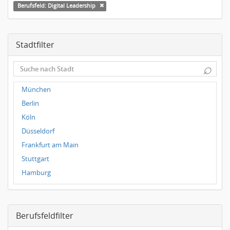
Berufsfeld: Digital Leadership
Stadtfilter
⌕
München
Berlin
Köln
Düsseldorf
Frankfurt am Main
Stuttgart
Hamburg
Frankfurt
Dresden
Berufsfeldfilter
Magdeburg
Leipzig