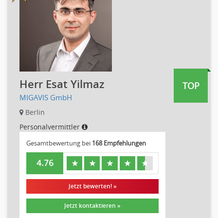
Unterricht: Sekundarstufe
Architektur
Fotografie, Video
Grafik- und Kommunikationsdesign
Medien-, Screen-, Webdesign
Modedesign, Schmuckdesign
Herr Esat Yilmaz
TOP
Produktdesign, Industriedesign
MIGAVIS GmbH
Theater, Schauspiel, Musik, Tanz
Berlin
Beschaffungslogistik
Personalvermittler
Disposition
Einkauf
Gesamtbewertung bei
168 Empfehlungen
Logistik
4.76
★
★
★
★
★
Entsorgungslogistik
Fuhrparkmanagement
Jetzt bewerten! »
Lagerlogistik
Jetzt kontaktieren »
Einkauf, Materialwirtschaft & Logistik Leitung, Teamleitung