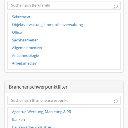
⌕
Dortmund
Wuppertal
Sekretariat
Hallbergmoos
Objektverwaltung, Immobilienverwaltung
Würzburg
Office
Grünwald
Sachbearbeiter
Ulm
Allgemeinmedizin
Bielefeld
Anästhesiologie
Hannover
Arbeitsmedizin
Duisburg
Augenheilkunde
Chirurgie
Branchenschwerpunktfilter
Frauenheilkunde, Geburtshilfe
Hals-Nasen-Ohrenheilkunde
⌕
Hautkrankheiten, Geschlechtskrankheiten
Hygienemedizin, Umweltmedizin
Agentur, Werbung, Marketing & PR
Innere Medizin
Banken
Kieferchirurgie, Mundchirurgie, Gesichtschirurgie
Baugewerbe/-industrie