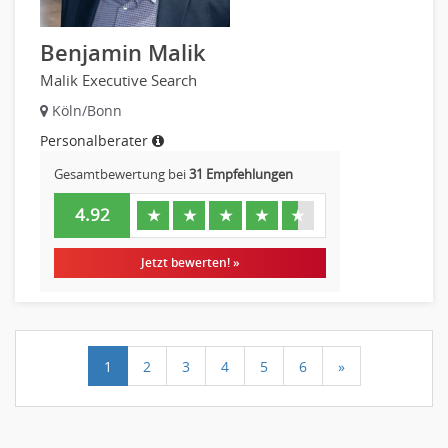
Benjamin Malik
Malik Executive Search
Köln/Bonn
Personalberater
Gesamtbewertung bei
31 Empfehlungen
4.92
★
★
★
★
★
Jetzt bewerten! »
1
2
3
4
5
6
»