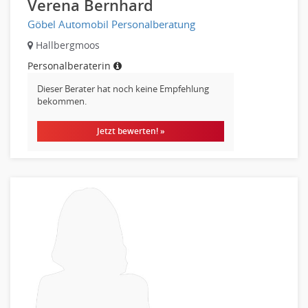
Verena Bernhard
Gehaltsbuchhaltung, Lohnbuchhaltung
Göbel Automobil Personalberatung
Konzernbuchhaltung
Hallbergmoos
Kreditorenbuchhaltung
Personalberaterin
Finanzen Leitung, Teamleitung
Dieser Berater hat noch keine Empfehlung
Finanzen Prozessmanagement
bekommen.
Rechnungswesen
Revision
Jetzt bewerten! »
Steuern
Treasury
Wirtschaftsprüfung
Arbeitssicherheit
Montage
Beauty, Wellness
Elektrik, Sanitär, Heizung, Klima
Fertigung, Produktion
Gastronomie, Hotellerie