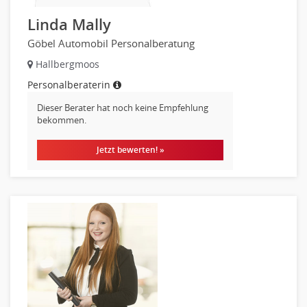
Holzhandwerk
Linda Mally
Handwerk, Dienstleistung & Fertigung Leitung, Teamleitung
Göbel Automobil Personalberatung
Maler, Lackierer
Mechaniker
Hallbergmoos
Metallhandwerk
Personalberaterin
Nahrungsmittelherstellung, -verarbeitung
Dieser Berater hat noch keine Empfehlung
Raumgestaltung
bekommen.
Reiseverkehr, Touristik
Jetzt bewerten! »
Sicherheitsdienste, Schutzdienste
Automatisierungstechnik
Bauwesen
Elektrotechnik, Elektronik
Energie und Umwelttechnik
Entwicklung
Fahrzeugtechnik
Fertigungstechnik
gebaeude-versorgungs-sicherheitstechnik