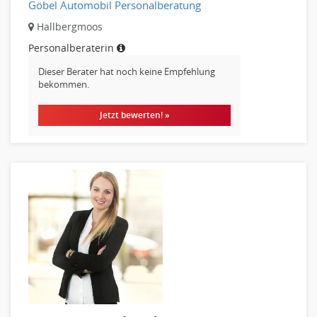
Göbel Automobil Personalberatung
Theater, Schauspiel, Musik, Tanz
Hallbergmoos
Beschaffungslogistik
Personalberaterin
Disposition
Einkauf
Dieser Berater hat noch keine Empfehlung
bekommen.
Logistik
Entsorgungslogistik
Jetzt bewerten! »
Fuhrparkmanagement
Lagerlogistik
Einkauf, Materialwirtschaft & Logistik Leitung, Teamleitung
Materialwirtschaft
Produktionslogistik
Einkauf, Materialwirtschaft & Logistik Prozessmanagement
Supply-Chain-Management
Anlagenbuchhaltung
Controlling
Debitorenbuchhaltung
Finanzbuchhaltung, Bilanzbuchhaltung