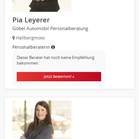
Kunststofftechnik
Leitung, Teamleitung
Pia Leyerer
Luft- und Raumfahrttechnik
Göbel Automobil Personalberatung
Maschinenbau
Hallbergmoos
Materialwissenschaft
Personalberaterin
Mechatronik
Medizintechnik
Dieser Berater hat noch keine Empfehlung
bekommen.
Optiker, Akustiker
Brandschutz
Jetzt bewerten! »
Prozessmanagement
Qualitätsmanagement
Technische Dokumentation
Technischer Systemplaner, Bauzeichner
Veranstaltungstechnik
Verfahrenstechnik
Vertriebsingenieur