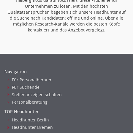
Halbergmoos darauf fokussiert, diese Probleme für
Web-Entwicklung
Unternehmen zu lösen. Mit den höchsten
Qualitätsansprüchen begeben sich unsere Headhunter auf
Wirtschaftsinformatik
die Suche nach Kandidaten: offline und online. Über alle
Biologie
möglichen Research-Kanäle werden die besten Köpfe
Biotechnologie
kontaktiert und das Angebot vorgelegt.
Chemie
Geowissenschaften
Labor, Forschung
Pharmazie
Physik
Navigation
Agiles Projektmanagement
Für Personalberater
Digital Leadership
Für Suchende
Industrie 4.0
Stellenanzeigen schalten
Internet of Things
Personalberatung
Angestellte, Beamte auf Bundesebene
TOP Headhunter
Angestellte, Beamte auf Landes-, kommunaler Ebene
Headhunter Berlin
Angestellte, Beamte im auswärtigen Dienst
Headhunter Bremen