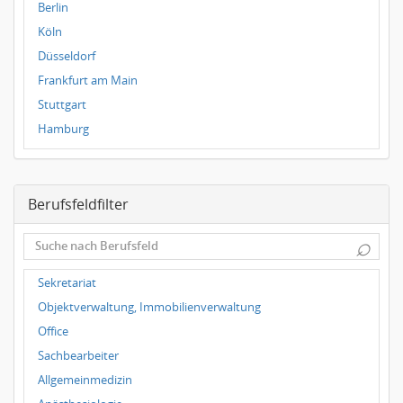
Berlin
Köln
Düsseldorf
Frankfurt am Main
Stuttgart
Hamburg
Frankfurt
Dresden
Berufsfeldfilter
Magdeburg
Leipzig
⌕
Dortmund
Wuppertal
Sekretariat
Würzburg
Objektverwaltung, Immobilienverwaltung
Grünwald
Office
Ulm
Sachbearbeiter
Bielefeld
Allgemeinmedizin
Hannover