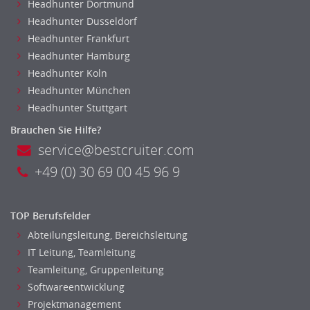
(Bundes-)Polizei, Justizvollzug
Headhunter Dortmund
Bundeswehr, Wehrverwaltung
Headhunter Dusseldorf
Feuerwehr
Headhunter Frankfurt
Headhunter Hamburg
Steuerverwaltung, Finanzverwaltung
Headhunter Koln
Verbände, Vereine
Headhunter München
Altenpflege, Betreuungsberufe
Headhunter Stuttgart
Anästhesie und Intensivpflege
Brauchen Sie Hilfe?
Ergotherapie
service@bestcruiter.com
Gesundheits- und Kinderkrankenpflege
Gesundheits- und Krankenpflege
+49 (0) 30 69 00 45 96 9
Hebamme, Entbindungshelfer
Heilerziehungspfleger
TOP Berufsfelder
Logopädie
Abteilungsleitung, Bereichsleitung
Pflegehelfer
IT Leitung, Teamleitung
Physiotherapie
Teamleitung, Gruppenleitung
Sanitätsdienst, ambulanter Dienst
Softwareentwicklung
Strahlentherapie
Projektmanagement