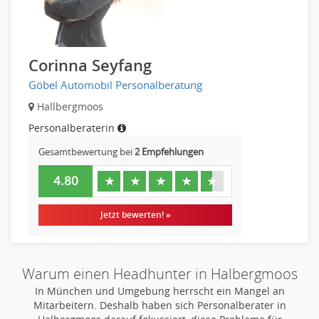
Wirtschaftsingenieur
Technisches Gebäudemanagement (TGM)
Anwendungsadministration
Corinna Seyfang
Consulting, Engineering
Data Warehouse, Business Intelligence
Göbel Automobil Personalberatung
Datenbanken
Hallbergmoos
Embedded Systems
Personalberaterin
Helpdesk
Gesamtbewertung bei
2 Empfehlungen
IT Leitung, Teamleitung
Projektmanagement
4.80
★
★
★
★
★
IT Prozessmanagement
Jetzt bewerten! »
Qualitätssicherung, Qualitätsprüfung
SAP/ERP-Beratung, Entwicklung
Security
Warum einen Headhunter in Halbergmoos
Softwareentwicklung
In München und Umgebung herrscht ein Mangel an
Systemadministration, Netzwerkadministration
Mitarbeitern. Deshalb haben sich Personalberater in
Training