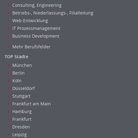
Außendienst
Consulting, Engineering
Immobilienmakler
Betriebs-, Niederlassungs-, Filialleitung
Innendienst, Sachbearbeitung
Web-Entwicklung
IT Prozessmanagement
Kundenservice
Business Development
Vertrieb & Verkauf Leitung, Teamleitung
Pharmaberater
Mehr Berufsfelder
Pre-Sales
TOP Städte
Telesales
München
Verkauf (Handel)
Berlin
Köln
Düsseldorf
Stuttgart
Frankfurt am Main
Hamburg
Frankfurt
Dresden
Leipzig