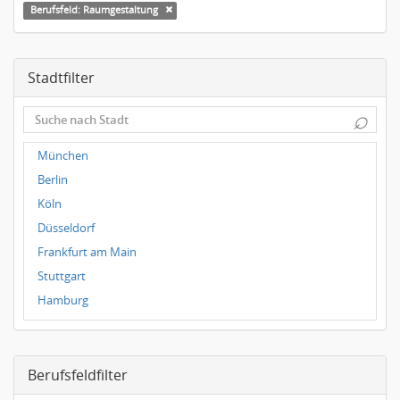
Berufsfeld: Raumgestaltung
Stadtfilter
⌕
München
Berlin
Köln
Düsseldorf
Frankfurt am Main
Stuttgart
Hamburg
Frankfurt
Dresden
Berufsfeldfilter
Magdeburg
Leipzig