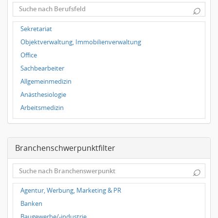
⌕
Dortmund
Wuppertal
Sekretariat
Hallbergmoos
Objektverwaltung, Immobilienverwaltung
Würzburg
Office
Grünwald
Sachbearbeiter
Ulm
Allgemeinmedizin
Bielefeld
Anästhesiologie
Hannover
Arbeitsmedizin
Duisburg
Augenheilkunde
Chirurgie
Branchenschwerpunktfilter
Frauenheilkunde, Geburtshilfe
Hals-Nasen-Ohrenheilkunde
⌕
Hautkrankheiten, Geschlechtskrankheiten
Hygienemedizin, Umweltmedizin
Agentur, Werbung, Marketing & PR
Innere Medizin
Banken
Kieferchirurgie, Mundchirurgie, Gesichtschirurgie
Baugewerbe/-industrie