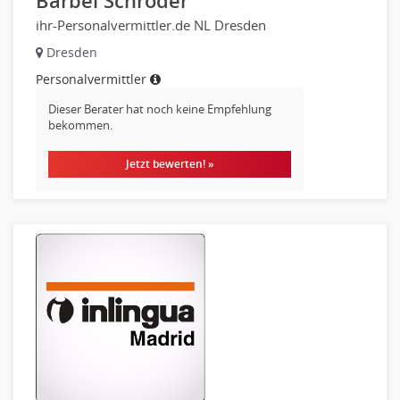
Bärbel Schröder
Heilerziehungspfleger
ihr-Personalvermittler.de NL Dresden
Logopädie
Dresden
Pflegehelfer
Personalvermittler
Physiotherapie
Dieser Berater hat noch keine Empfehlung
Sanitätsdienst, ambulanter Dienst
bekommen.
Strahlentherapie
Außendienst
Jetzt bewerten! »
Immobilienmakler
Innendienst, Sachbearbeitung
Kundenservice
Vertrieb & Verkauf Leitung, Teamleitung
Pharmaberater
Pre-Sales
Telesales
Verkauf (Handel)