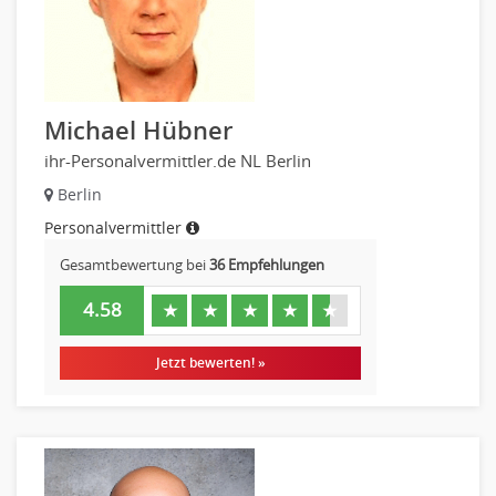
Kreditanalyse
Banken, Finanzdienstleister und Versicherungen Leitung,
Teamleitung
Mergers & Acquisitions
Michael Hübner
Privatkundengeschäft
Mathematik, Produkt, Statistik
ihr-Personalvermittler.de NL Berlin
Versicherung: Sachbearbeitung
Berlin
Zahlungsverkehr
Personalvermittler
Ausbilder
Gesamtbewertung bei
36 Empfehlungen
Berufsschule
4.58
Erwachsenenbildung
★
★
★
★
★
Erzieher
Jetzt bewerten! »
Kindergarten, KiTa, Vorschule
Bildung & Soziales Leitung, Teamleitung
Sozialarbeit
Universität, Fachhochschule
Unterricht: Grundschule