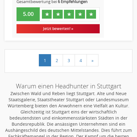
Gesamtbewertung bei
6 Empfehlungen
5.00
★
★
★
★
★
Jetzt bewerten! »
1
2
3
4
»
Warum einen Headhunter in Stuttgart
Zwischen Wald und Reben liegt Stuttgart. Alte und Neue
Staatsgalerie, Staatstheater Stuttgart oder Landesmuseum
Würtemberg bieten den Anwohnern eine Vielfalt an Kultur.
Gleichzeitig ist Stuttgart eins der wirtschaftlich
bedeutendsten und einkommensstärksten Städten in der
Bundesrepublik. Die ansässigen Unternehmen sind ein
Aushängeschild des deutschen Mittelstandes. Dies führt zum
Fachkräftemangel in der Region. Der Kampf um die besten