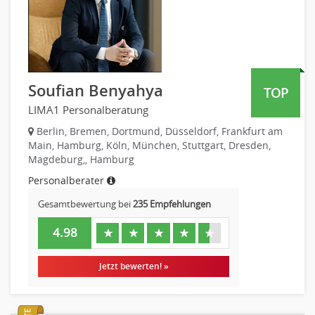
Teamleitung
Mergers & Acquisitions
Privatkundengeschäft
Mathematik, Produkt, Statistik
Versicherung: Sachbearbeitung
Soufian Benyahya
TOP
Zahlungsverkehr
LIMA1 Personalberatung
Ausbilder
Berlin, Bremen, Dortmund, Düsseldorf, Frankfurt am
Berufsschule
Main, Hamburg, Köln, München, Stuttgart, Dresden,
Magdeburg,, Hamburg
Erwachsenenbildung
Personalberater
Erzieher
Kindergarten, KiTa, Vorschule
Gesamtbewertung bei
235 Empfehlungen
Bildung & Soziales Leitung, Teamleitung
4.98
★
★
★
★
★
Sozialarbeit
Universität, Fachhochschule
Jetzt bewerten! »
Unterricht: Grundschule
Unterricht: Sekundarstufe
Architektur