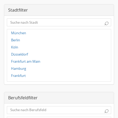
Stadtfilter
⌕
München
Berlin
Köln
Düsseldorf
Frankfurt am Main
Hamburg
Frankfurt
Dresden
Magdeburg
Berufsfeldfilter
Leipzig
Dortmund
⌕
Wuppertal