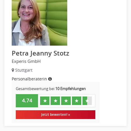
Petra Jeanny Stotz
Experis GmbH
Stuttgart
Personalberaterin
Gesamtbewertung bei
10 Empfehlungen
4.74
★
★
★
★
★
Jetzt bewerten! »