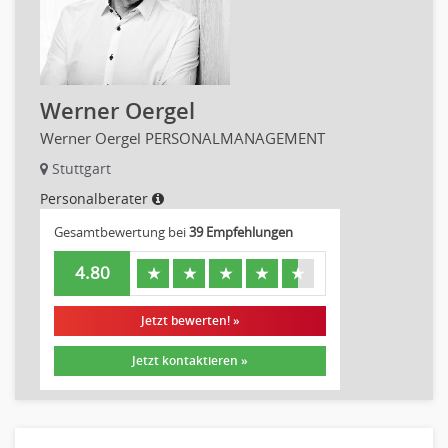
Technische Dokumentation
Technischer Systemplaner, Bauzeichner
Veranstaltungstechnik
Verfahrenstechnik
Werner Oergel
Vertriebsingenieur
Werner Oergel PERSONALMANAGEMENT
Wirtschaftsingenieur
Stuttgart
Technisches Gebäudemanagement (TGM)
Personalberater
Anwendungsadministration
Consulting, Engineering
Gesamtbewertung bei
39 Empfehlungen
Data Warehouse, Business Intelligence
4.80
★
★
★
★
★
Datenbanken
Embedded Systems
Jetzt bewerten! »
Helpdesk
Jetzt kontaktieren »
IT Leitung, Teamleitung
Projektmanagement
IT Prozessmanagement
Qualitätssicherung, Qualitätsprüfung