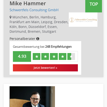
Mike Hammer
TOP
Referent
Naturwissenschaften & Forschung
Schwertfels Consulting GmbH
Anwaltschaft
Justiziariat, Rechtsabteilung
München, Berlin, Hamburg,
Frankfurt am Main, Leipzig, Dresden,
Notar-, Justizfachangestellter, Anwaltsfachgehilfe
Köln, Bonn, Düsseldorf, Essen,
Notariat
Dortmund, Bremen, Stuttgart
Richter, Justizbeamte
Personalberater
Analyst
Gesamtbewertung bei
248 Empfehlungen
Anlageberatung, Vermögensberatung
Asset-/Fonds-Management
4.93
★
★
★
★
★
Börsenhandel
Jetzt bewerten! »
Banken, Finanzdienstleister und Versicherungen Compliance,
Sicherheit
Banken, Finanzdienstleister und Versicherungen Finanzen
Firmenkundengeschäft
Investment-Banking
Kreditanalyse
Banken, Finanzdienstleister und Versicherungen Leitung,