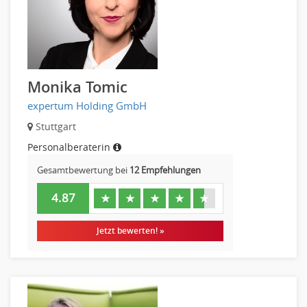
Monika Tomic
expertum Holding GmbH
Stuttgart
Personalberaterin
Gesamtbewertung bei
12 Empfehlungen
4.87
★
★
★
★
★
Jetzt bewerten! »