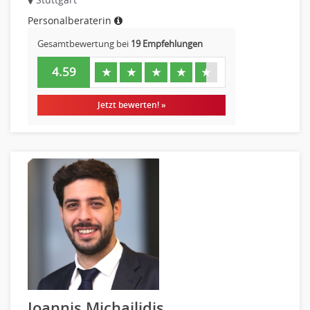
Personalberaterin
Gesamtbewertung bei
19 Empfehlungen
4.59
★
★
★
★
★
Jetzt bewerten! »
Ioannis Michailidis