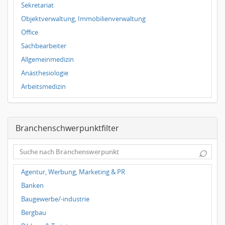
Hallbergmoos
Sekretariat
Würzburg
Objektverwaltung, Immobilienverwaltung
Grünwald
Office
Ulm
Sachbearbeiter
Bielefeld
Allgemeinmedizin
Hannover
Anästhesiologie
Duisburg
Arbeitsmedizin
Augenheilkunde
Chirurgie
Branchenschwerpunktfilter
Frauenheilkunde, Geburtshilfe
Hals-Nasen-Ohrenheilkunde
⌕
Hautkrankheiten, Geschlechtskrankheiten
Hygienemedizin, Umweltmedizin
Agentur, Werbung, Marketing & PR
Innere Medizin
Banken
Kieferchirurgie, Mundchirurgie, Gesichtschirurgie
Baugewerbe/-industrie
Kindermedizin, Jugendmedizin
Bergbau
Kinderpsychiatrie, Jugendpsychiatrie