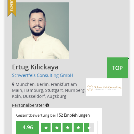
Fotografie, Video
Grafik- und Kommunikationsdesign
Medien-, Screen-, Webdesign
Modedesign, Schmuckdesign
Produktdesign, Industriedesign
Theater, Schauspiel, Musik, Tanz
Beschaffungslogistik
Disposition
Ertug Kilickaya
TOP
Einkauf
Schwertfels Consulting GmbH
Logistik
München, Berlin, Frankfurt am
Entsorgungslogistik
Main, Hamburg, Stuttgart, Nürnberg,
Köln, Düsseldorf, Augsburg
Fuhrparkmanagement
Lagerlogistik
Personalberater
Einkauf, Materialwirtschaft & Logistik Leitung, Teamleitung
Gesamtbewertung bei
152 Empfehlungen
Materialwirtschaft
4.96
★
★
★
★
★
Produktionslogistik