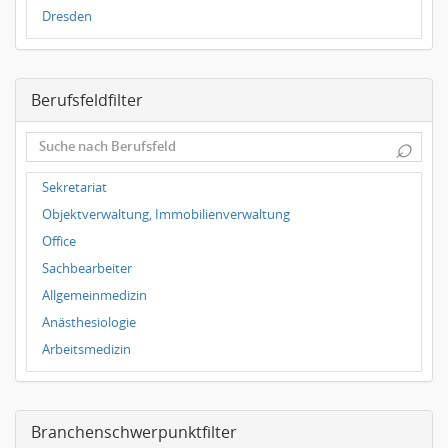
Dresden
Magdeburg
Leipzig
Berufsfeldfilter
Dortmund
Wuppertal
⌕
Hallbergmoos
Würzburg
Sekretariat
Grünwald
Objektverwaltung, Immobilienverwaltung
Ulm
Office
Bielefeld
Sachbearbeiter
Hannover
Allgemeinmedizin
Duisburg
Anästhesiologie
Arbeitsmedizin
Augenheilkunde
Chirurgie
Branchenschwerpunktfilter
Frauenheilkunde, Geburtshilfe