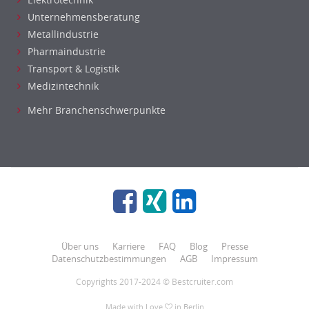
Unternehmensberatung
Metallindustrie
Pharmaindustrie
Transport & Logistik
Medizintechnik
Mehr Branchenschwerpunkte
Über uns
Karriere
FAQ
Blog
Presse
Datenschutzbestimmungen
AGB
Impressum
Copyrights 2017-2024 © Bestcruiter.com
Made with Love
in Berlin