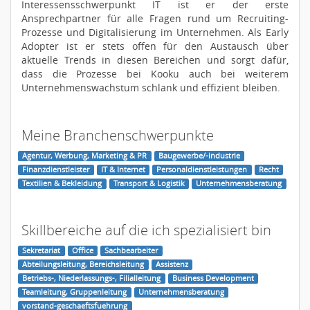
Interessensschwerpunkt IT ist er der erste
Ansprechpartner für alle Fragen rund um Recruiting-
Prozesse und Digitalisierung im Unternehmen. Als Early
Adopter ist er stets offen für den Austausch über
aktuelle Trends in diesen Bereichen und sorgt dafür,
dass die Prozesse bei Kooku auch bei weiterem
Unternehmenswachstum schlank und effizient bleiben.
Meine Branchenschwerpunkte
Agentur, Werbung, Marketing & PR
Baugewerbe/-industrie
Finanzdienstleister
IT & Internet
Personaldienstleistungen
Recht
Textilien & Bekleidung
Transport & Logistik
Unternehmensberatung
Skillbereiche auf die ich spezialisiert bin
Sekretariat
Office
Sachbearbeiter
Abteilungsleitung, Bereichsleitung
Assistenz
Betriebs-, Niederlassungs-, Filialleitung
Business Development
Teamleitung, Gruppenleitung
Unternehmensberatung
vorstand-geschaeftsfuehrung