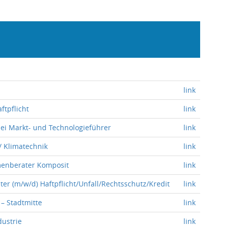
link
ftpflicht
link
bei Markt- und Technologieführer
link
/ Klimatechnik
link
menberater Komposit
link
er (m/w/d) Haftpflicht/Unfall/Rechtsschutz/Kredit
link
 – Stadtmitte
link
dustrie
link