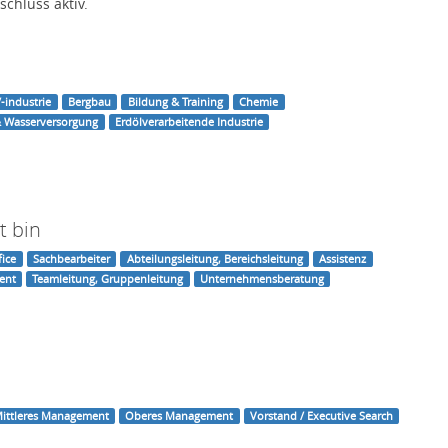
chluss aktiv.
-industrie
Bergbau
Bildung & Training
Chemie
& Wasserversorgung
Erdölverarbeitende Industrie
t bin
fice
Sachbearbeiter
Abteilungsleitung, Bereichsleitung
Assistenz
ent
Teamleitung, Gruppenleitung
Unternehmensberatung
ittleres Management
Oberes Management
Vorstand / Executive Search