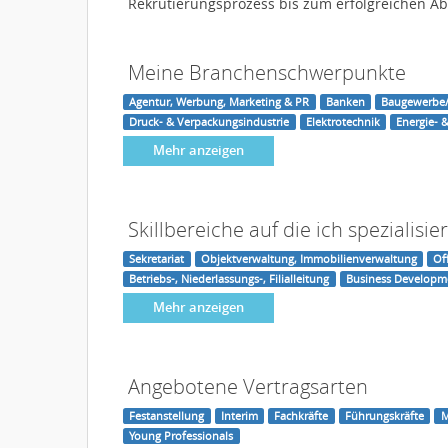
Rekrutierungsprozess bis zum erfolgreichen Abs
Meine Branchenschwerpunkte
Agentur, Werbung, Marketing & PR
Banken
Baugewerbe/
Druck- & Verpackungsindustrie
Elektrotechnik
Energie- 
Mehr anzeigen
Skillbereiche auf die ich spezialisier
Sekretariat
Objektverwaltung, Immobilienverwaltung
Of
Betriebs-, Niederlassungs-, Filialleitung
Business Developm
Mehr anzeigen
Angebotene Vertragsarten
Festanstellung
Interim
Fachkräfte
Führungskräfte
M
Young Professionals