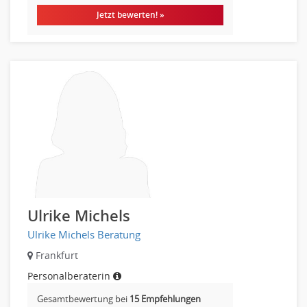
Wirtschaftsprüfung
Jetzt bewerten! »
Arbeitssicherheit
Montage
Beauty, Wellness
Elektrik, Sanitär, Heizung, Klima
Fertigung, Produktion
Gastronomie, Hotellerie
Holzhandwerk
Handwerk, Dienstleistung & Fertigung Leitung, Teamleitung
Maler, Lackierer
Mechaniker
Ulrike Michels
Metallhandwerk
Ulrike Michels Beratung
Nahrungsmittelherstellung, -verarbeitung
Raumgestaltung
Frankfurt
Reiseverkehr, Touristik
Personalberaterin
Sicherheitsdienste, Schutzdienste
Gesamtbewertung bei
15 Empfehlungen