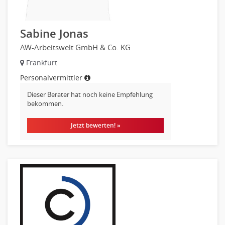
IT Prozessmanagement
Qualitätssicherung, Qualitätsprüfung
Sabine Jonas
SAP/ERP-Beratung, Entwicklung
AW-Arbeitswelt GmbH & Co. KG
Security
Frankfurt
Softwareentwicklung
Personalvermittler
Systemadministration, Netzwerkadministration
Training
Dieser Berater hat noch keine Empfehlung
bekommen.
Web-Entwicklung
Wirtschaftsinformatik
Jetzt bewerten! »
Biologie
Biotechnologie
Chemie
Geowissenschaften
Labor, Forschung
Pharmazie
Physik