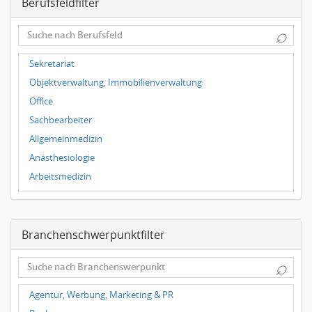
Berufsfeldfilter
Magdeburg
Leipzig
⌕
Dortmund
Wuppertal
Sekretariat
Hallbergmoos
Objektverwaltung, Immobilienverwaltung
Würzburg
Office
Grünwald
Sachbearbeiter
Ulm
Allgemeinmedizin
Bielefeld
Anästhesiologie
Hannover
Arbeitsmedizin
Duisburg
Augenheilkunde
Chirurgie
Branchenschwerpunktfilter
Frauenheilkunde, Geburtshilfe
Hals-Nasen-Ohrenheilkunde
⌕
Hautkrankheiten, Geschlechtskrankheiten
Hygienemedizin, Umweltmedizin
Agentur, Werbung, Marketing & PR
Innere Medizin