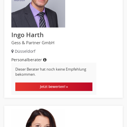
Hebamme, Entbindungshelfer
Heilerziehungspfleger
Logopädie
Pflegehelfer
Ingo Harth
Physiotherapie
Gess & Partner GmbH
Sanitätsdienst, ambulanter Dienst
Düsseldorf
Strahlentherapie
Außendienst
Personalberater
Immobilienmakler
Dieser Berater hat noch keine Empfehlung
bekommen.
Innendienst, Sachbearbeitung
Kundenservice
Jetzt bewerten! »
Vertrieb & Verkauf Leitung, Teamleitung
Pharmaberater
Pre-Sales
Telesales
Verkauf (Handel)