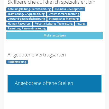
Skillbereiche auf die ich spezialisiert bin
Abteilungsleitung, Bereichsleitung
Business Development
Teamleitung, Gruppenleitung
Unternehmensberatung
vorstand-geschaeftsfuehrung
Strategisches Marketing
Human Resources
Personal Leitung, Teamleitung
rec2rec
Recruiting, Personalmarketing
Mehr anzeigen
Angebotene Vertragsarten
Festanstellung
Angebotene offene Stellen