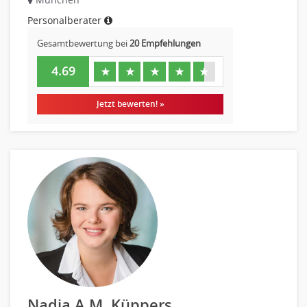
Personalberater
Gesamtbewertung bei
20 Empfehlungen
4.69
★
★
★
★
★
Jetzt bewerten! »
Nadja A.M. Küppers