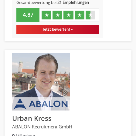
Gesamtbewertung bei
21 Empfehlungen
Pre-Sales
4.87
Telesales
★
★
★
★
★
Verkauf (Handel)
Jetzt bewerten! »
Urban Kress
ABALON Recruitment GmbH
München