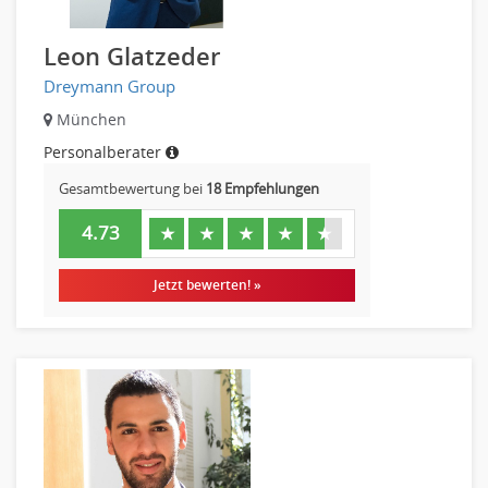
Leon Glatzeder
Dreymann Group
München
Personalberater
Gesamtbewertung bei
18 Empfehlungen
4.73
★
★
★
★
★
Jetzt bewerten! »