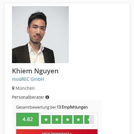
Khiem Nguyen
modREC GmbH
München
Personalberater
Gesamtbewertung bei
13 Empfehlungen
4.82
★
★
★
★
★
Jetzt bewerten! »