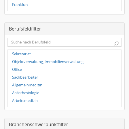
Frankfurt
Dresden
Magdeburg
Berufsfeldfilter
Leipzig
Dortmund
⌕
Wuppertal
Hallbergmoos
Sekretariat
Würzburg
Objektverwaltung, Immobilienverwaltung
Grünwald
Office
Ulm
Sachbearbeiter
Bielefeld
Allgemeinmedizin
Hannover
Anästhesiologie
Duisburg
Arbeitsmedizin
Augenheilkunde
Chirurgie
Branchenschwerpunktfilter
Frauenheilkunde, Geburtshilfe