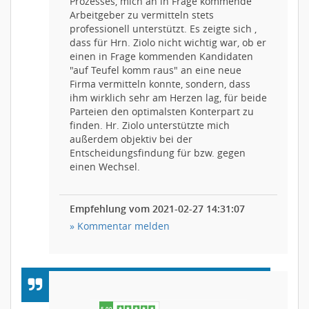
Prozesses, mich an in Frage kommende
Arbeitgeber zu vermitteln stets
professionell unterstützt. Es zeigte sich ,
dass für Hrn. Ziolo nicht wichtig war, ob er
einen in Frage kommenden Kandidaten
"auf Teufel komm raus" an eine neue
Firma vermitteln konnte, sondern, dass
ihm wirklich sehr am Herzen lag, für beide
Parteien den optimalsten Konterpart zu
5.00
finden. Hr. Ziolo unterstützte mich
außerdem objektiv bei der
Entscheidungsfindung für bzw. gegen
einen Wechsel.
Empfehlung vom 2021-02-27 14:31:07
» Kommentar melden