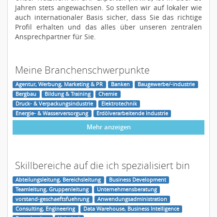
Jahren stets angewachsen. So stellen wir auf lokaler wie
auch internationaler Basis sicher, dass Sie das richtige
Profil erhalten und das alles über unseren zentralen
Ansprechpartner für Sie.
Meine Branchenschwerpunkte
Agentur, Werbung, Marketing & PR
Banken
Baugewerbe/-industrie
Bergbau
Bildung & Training
Chemie
Druck- & Verpackungsindustrie
Elektrotechnik
Energie- & Wasserversorgung
Erdölverarbeitende Industrie
Mehr anzeigen
Skillbereiche auf die ich spezialisiert bin
Abteilungsleitung, Bereichsleitung
Business Development
Teamleitung, Gruppenleitung
Unternehmensberatung
vorstand-geschaeftsfuehrung
Anwendungsadministration
Consulting, Engineering
Data Warehouse, Business Intelligence