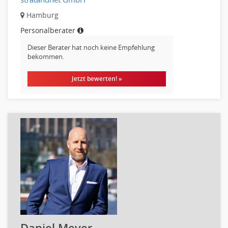
Optiker, Akustiker
Hamburg
Brandschutz
Personalberater
Prozessmanagement
Dieser Berater hat noch keine Empfehlung
Qualitätsmanagement
bekommen.
Technische Dokumentation
Technischer Systemplaner, Bauzeichner
Jetzt bewerten! »
Veranstaltungstechnik
Verfahrenstechnik
Wirtschaftsingenieur
Technisches Gebäudemanagement (TGM)
Anwendungsadministration
Consulting, Engineering
Data Warehouse, Business Intelligence
Datenbanken
Embedded Systems
Helpdesk
Daniel Meyer