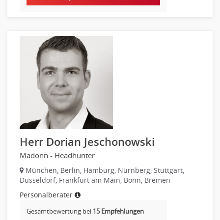
Sozialarbeit
Universität, Fachhochschule
Unterricht: Grundschule
Unterricht: Sekundarstufe
Architektur
Fotografie, Video
Grafik- und Kommunikationsdesign
Medien-, Screen-, Webdesign
Modedesign, Schmuckdesign
Produktdesign, Industriedesign
Theater, Schauspiel, Musik, Tanz
Herr Dorian Jeschonowski
Beschaffungslogistik
Madonn - Headhunter
Disposition
München, Berlin, Hamburg, Nürnberg, Stuttgart,
Einkauf
Düsseldorf, Frankfurt am Main, Bonn, Bremen
Logistik
Personalberater
Entsorgungslogistik
Gesamtbewertung bei
15 Empfehlungen
Fuhrparkmanagement