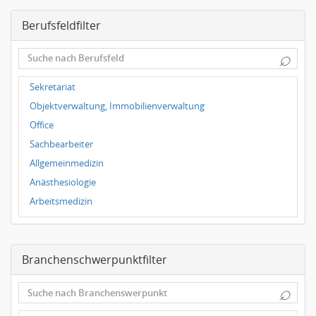
Magdeburg
Berufsfeldfilter
Leipzig
Dortmund
⌕
Wuppertal
Hallbergmoos
Sekretariat
Würzburg
Objektverwaltung, Immobilienverwaltung
Grünwald
Office
Ulm
Sachbearbeiter
Bielefeld
Allgemeinmedizin
Hannover
Anästhesiologie
Duisburg
Arbeitsmedizin
Augenheilkunde
Chirurgie
Branchenschwerpunktfilter
Frauenheilkunde, Geburtshilfe
Hals-Nasen-Ohrenheilkunde
⌕
Hautkrankheiten, Geschlechtskrankheiten
Hygienemedizin, Umweltmedizin