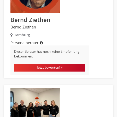
Gesundheits- und Krankenpflege
Hebamme, Entbindungshelfer
Bernd Ziethen
Heilerziehungspfleger
Bernd Ziethen
Logopädie
Hamburg
Pflegehelfer
Physiotherapie
Personalberater
Sanitätsdienst, ambulanter Dienst
Dieser Berater hat noch keine Empfehlung
Strahlentherapie
bekommen.
Außendienst
Jetzt bewerten! »
Immobilienmakler
Innendienst, Sachbearbeitung
Kundenservice
Vertrieb & Verkauf Leitung, Teamleitung
Pharmaberater
Pre-Sales
Telesales