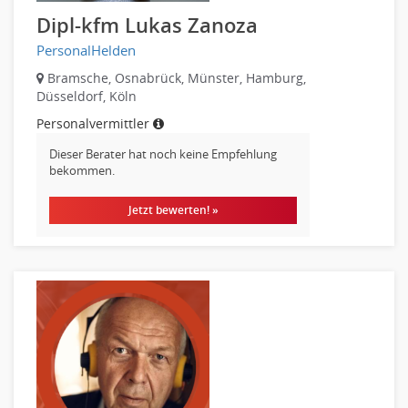
Physik
Dipl-kfm Lukas Zanoza
Agiles Projektmanagement
PersonalHelden
Digital Leadership
Bramsche, Osnabrück, Münster, Hamburg,
Industrie 4.0
Düsseldorf, Köln
Internet of Things
Personalvermittler
Angestellte, Beamte auf Bundesebene
Dieser Berater hat noch keine Empfehlung
Angestellte, Beamte auf Landes-, kommunaler Ebene
bekommen.
Angestellte, Beamte im auswärtigen Dienst
(Bundes-)Polizei, Justizvollzug
Jetzt bewerten! »
Bundeswehr, Wehrverwaltung
Feuerwehr
Steuerverwaltung, Finanzverwaltung
Verbände, Vereine
Altenpflege, Betreuungsberufe
Anästhesie und Intensivpflege
Ergotherapie
Gesundheits- und Kinderkrankenpflege