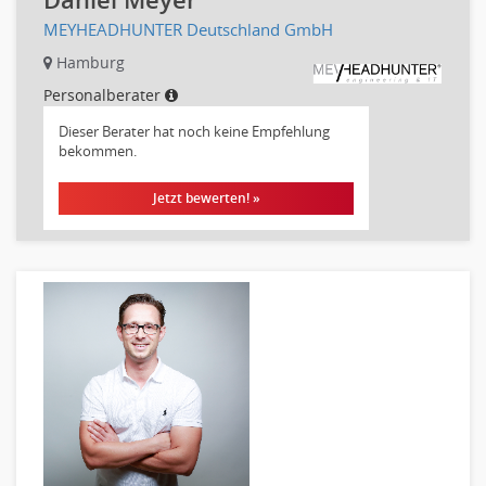
IT Leitung, Teamleitung
MEYHEADHUNTER Deutschland GmbH
Projektmanagement
Hamburg
IT Prozessmanagement
Qualitätssicherung, Qualitätsprüfung
Personalberater
SAP/ERP-Beratung, Entwicklung
Dieser Berater hat noch keine Empfehlung
Security
bekommen.
Softwareentwicklung
Jetzt bewerten! »
Systemadministration, Netzwerkadministration
Training
Web-Entwicklung
Wirtschaftsinformatik
Biologie
Biotechnologie
Chemie
Geowissenschaften
Labor, Forschung
Pharmazie