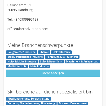
Ballindamm 39
20095 Hamburg
Tel. 4940999993189
office@berndziethen.com
Meine Branchenschwerpunkte
Baugewerbe/-industrie
Chemie
Elektrotechnik
Erdölverarbeitende Industrie
Fahrzeugbau & -zulieferer
Holz- & Möbelindustrie
Luft- & Raumfahrt
Maschinen- & Anlagenbau
Medizintechnik
Metallindustrie
Mehr anzeigen
Skillbereiche auf die ich spezialisiert bin
Abteilungsleitung, Bereichsleitung
Betriebs-, Niederlassungs-, Filialleitung
Business Development