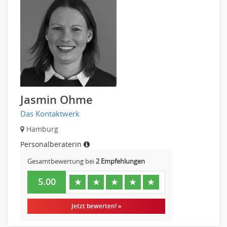
Pharmaberater
Pre-Sales
Telesales
Verkauf (Handel)
Jasmin Ohme
Das Kontaktwerk
Hamburg
Personalberaterin
Gesamtbewertung bei
2 Empfehlungen
5.00
★
★
★
★
★
Jetzt bewerten! »