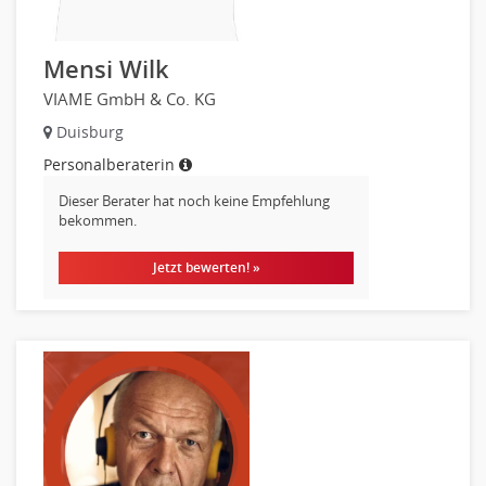
Datenbanken
Embedded Systems
Mensi Wilk
Helpdesk
VIAME GmbH & Co. KG
IT Leitung, Teamleitung
Duisburg
Projektmanagement
Personalberaterin
IT Prozessmanagement
Qualitätssicherung, Qualitätsprüfung
Dieser Berater hat noch keine Empfehlung
bekommen.
SAP/ERP-Beratung, Entwicklung
Security
Jetzt bewerten! »
Softwareentwicklung
Systemadministration, Netzwerkadministration
Training
Web-Entwicklung
Wirtschaftsinformatik
Biologie
Biotechnologie