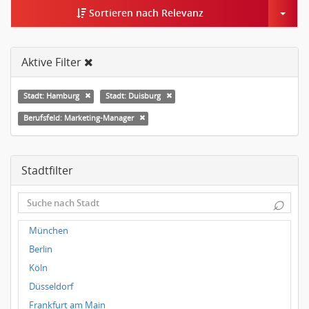
Togg
Sortieren nach Relevanz
Aktive Filter
Stadt: Hamburg
Stadt: Duisburg
Berufsfeld: Marketing-Manager
Stadtfilter
⌕
München
Berlin
Köln
Düsseldorf
Frankfurt am Main