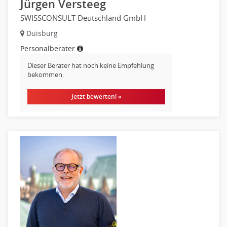
Jürgen Versteeg
Nahrungsmittelherstellung, -verarbeitung
SWISSCONSULT-Deutschland GmbH
Raumgestaltung
Duisburg
Reiseverkehr, Touristik
Personalberater
Sicherheitsdienste, Schutzdienste
Dieser Berater hat noch keine Empfehlung
Automatisierungstechnik
bekommen.
Bauwesen
Elektrotechnik, Elektronik
Jetzt bewerten! »
Energie und Umwelttechnik
Entwicklung
Fahrzeugtechnik
Fertigungstechnik
gebaeude-versorgungs-sicherheitstechnik
Kunststofftechnik
Leitung, Teamleitung
Luft- und Raumfahrttechnik
Maschinenbau