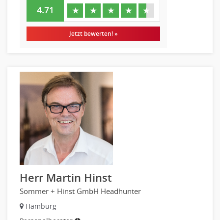
4.71
★
★
★
★
★
Jetzt bewerten! »
Herr Martin Hinst
Sommer + Hinst GmbH Headhunter
Hamburg