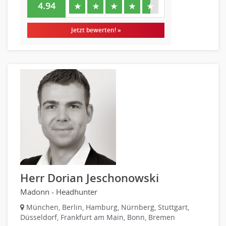
4.94
★
★
★
★
★
Kindergarten, KiTa, Vorschule
Bildung & Soziales Leitung, Teamleitung
Jetzt bewerten! »
Sozialarbeit
Universität, Fachhochschule
Unterricht: Grundschule
Unterricht: Sekundarstufe
Architektur
Fotografie, Video
Grafik- und Kommunikationsdesign
Medien-, Screen-, Webdesign
Modedesign, Schmuckdesign
Produktdesign, Industriedesign
Theater, Schauspiel, Musik, Tanz
Herr Dorian Jeschonowski
Beschaffungslogistik
Madonn - Headhunter
Disposition
München, Berlin, Hamburg, Nürnberg, Stuttgart,
Einkauf
Düsseldorf, Frankfurt am Main, Bonn, Bremen