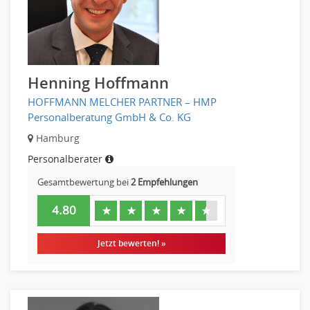
Altenpflege, Betreuungsberufe
Anästhesie und Intensivpflege
Ergotherapie
Gesundheits- und Kinderkrankenpflege
Henning Hoffmann
Gesundheits- und Krankenpflege
HOFFMANN MELCHER PARTNER – HMP
Hebamme, Entbindungshelfer
Personalberatung GmbH & Co. KG
Heilerziehungspfleger
Hamburg
Logopädie
Personalberater
Pflegehelfer
Physiotherapie
Gesamtbewertung bei
2 Empfehlungen
Sanitätsdienst, ambulanter Dienst
4.80
★
★
★
★
★
Strahlentherapie
Außendienst
Jetzt bewerten! »
Immobilienmakler
Innendienst, Sachbearbeitung
Kundenservice
Vertrieb & Verkauf Leitung, Teamleitung