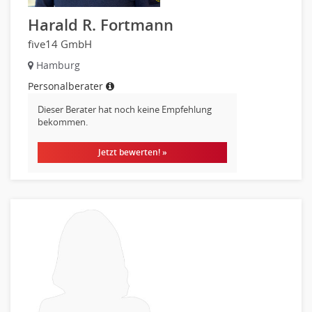
Materialwissenschaft
Harald R. Fortmann
Mechatronik
Medizintechnik
five14 GmbH
Optiker, Akustiker
Hamburg
Brandschutz
Personalberater
Prozessmanagement
Dieser Berater hat noch keine Empfehlung
Qualitätsmanagement
bekommen.
Technische Dokumentation
Jetzt bewerten! »
Technischer Systemplaner, Bauzeichner
Veranstaltungstechnik
Verfahrenstechnik
Vertriebsingenieur
Wirtschaftsingenieur
Technisches Gebäudemanagement (TGM)
Anwendungsadministration
Consulting, Engineering
Data Warehouse, Business Intelligence