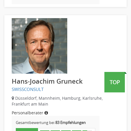
Banken, Finanzdienstleister und Versicherungen Compliance,
Sicherheit
Banken, Finanzdienstleister und Versicherungen Finanzen
Firmenkundengeschäft
Investment-Banking
Kreditanalyse
Banken, Finanzdienstleister und Versicherungen Leitung,
Teamleitung
Mergers & Acquisitions
Privatkundengeschäft
Hans-Joachim Gruneck
Mathematik, Produkt, Statistik
TOP
Versicherung: Sachbearbeitung
SWISSCONSULT
Zahlungsverkehr
Düsseldorf, Mannheim, Hamburg, Karlsruhe,
Frankfurt am Main
Ausbilder
Berufsschule
Personalberater
Erwachsenenbildung
Gesamtbewertung bei
83 Empfehlungen
Erzieher