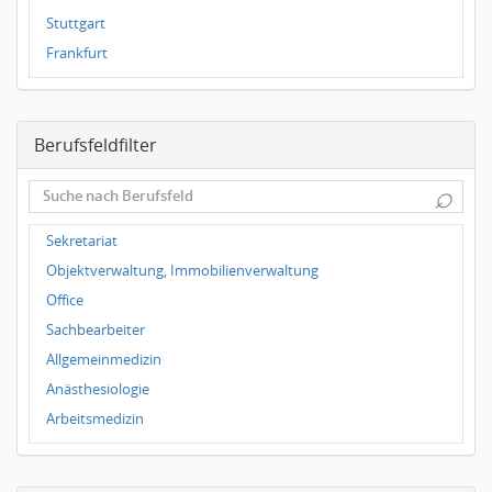
Stuttgart
Frankfurt
Dresden
Magdeburg
Berufsfeldfilter
Leipzig
Dortmund
⌕
Wuppertal
Hallbergmoos
Sekretariat
Würzburg
Objektverwaltung, Immobilienverwaltung
Grünwald
Office
Ulm
Sachbearbeiter
Bielefeld
Allgemeinmedizin
Hannover
Anästhesiologie
Arbeitsmedizin
Augenheilkunde
Chirurgie