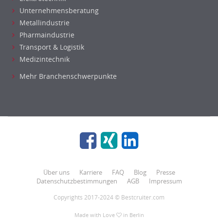
Unternehmensberatung
Metallindustrie
Pharmaindustrie
Transport & Logistik
Medizintechnik
Mehr Branchenschwerpunkte
Über uns
Karriere
FAQ
Blog
Presse
Datenschutzbestimmungen
AGB
Impressum
Copyrights 2017-2024 © Bestcruiter.com
Made with Love
in Berlin