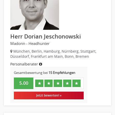
Maschinenbau
Materialwissenschaft
Mechatronik
Medizintechnik
Optiker, Akustiker
Herr Dorian Jeschonowski
Brandschutz
Madonn - Headhunter
Prozessmanagement
Qualitätsmanagement
München, Berlin, Hamburg, Nürnberg, Stuttgart,
Düsseldorf, Frankfurt am Main, Bonn, Bremen
Technische Dokumentation
Personalberater
Technischer Systemplaner, Bauzeichner
Veranstaltungstechnik
Gesamtbewertung bei
15 Empfehlungen
Verfahrenstechnik
5.00
★
★
★
★
★
Vertriebsingenieur
Wirtschaftsingenieur
Jetzt bewerten! »
Technisches Gebäudemanagement (TGM)
Anwendungsadministration
Data Warehouse, Business Intelligence