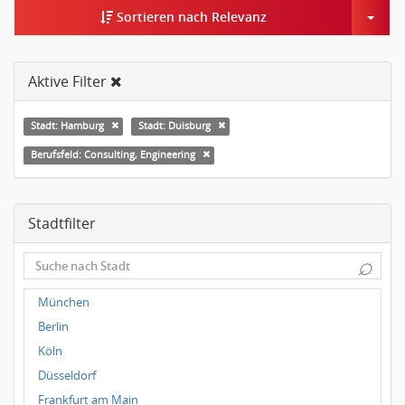
Togg
Sortieren nach Relevanz
Aktive Filter
Stadt: Hamburg
Stadt: Duisburg
Berufsfeld: Consulting, Engineering
Stadtfilter
⌕
München
Berlin
Köln
Düsseldorf
Frankfurt am Main