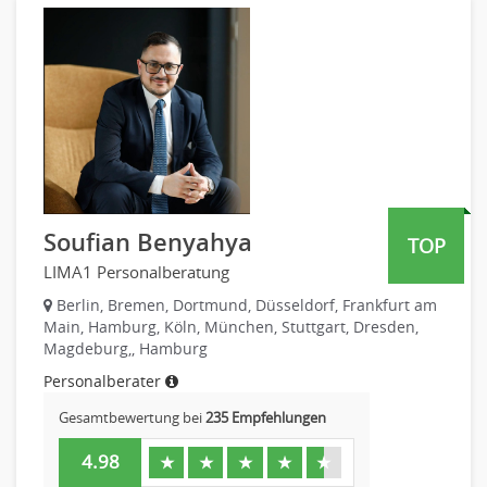
PR, Unternehmenskommunikation
Personaldienstleistungen
Produktmanagement
Pharmaindustrie
Strategisches Marketing
Recht
Vertriebsmarketing
Telekommunikation
Human Resources
Textilien & Bekleidung
Personal Leitung, Teamleitung
Transport & Logistik
rec2rec
Unternehmensberatung
Recruiting, Personalmarketing
Versicherungen
Soufian Benyahya
TOP
Referent
Naturwissenschaften & Forschung
LIMA1 Personalberatung
Anwaltschaft
Justiziariat, Rechtsabteilung
Berlin, Bremen, Dortmund, Düsseldorf, Frankfurt am
Main, Hamburg, Köln, München, Stuttgart, Dresden,
Notar-, Justizfachangestellter, Anwaltsfachgehilfe
Magdeburg,, Hamburg
Notariat
Personalberater
Richter, Justizbeamte
Gesamtbewertung bei
235 Empfehlungen
Analyst
Anlageberatung, Vermögensberatung
4.98
★
★
★
★
★
Asset-/Fonds-Management