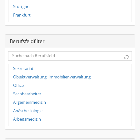
Stuttgart
Frankfurt
Dresden
Magdeburg
Berufsfeldfilter
Leipzig
Dortmund
⌕
Wuppertal
Hallbergmoos
Sekretariat
Würzburg
Objektverwaltung, Immobilienverwaltung
Grünwald
Office
Ulm
Sachbearbeiter
Bielefeld
Allgemeinmedizin
Hannover
Anästhesiologie
Arbeitsmedizin
Augenheilkunde
Chirurgie