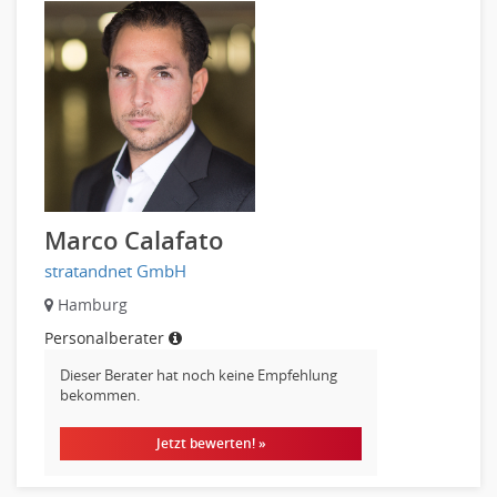
Datenbanken
Embedded Systems
Helpdesk
IT Leitung, Teamleitung
Projektmanagement
IT Prozessmanagement
Qualitätssicherung, Qualitätsprüfung
SAP/ERP-Beratung, Entwicklung
Marco Calafato
Security
stratandnet GmbH
Softwareentwicklung
Hamburg
Systemadministration, Netzwerkadministration
Personalberater
Training
Dieser Berater hat noch keine Empfehlung
Web-Entwicklung
bekommen.
Wirtschaftsinformatik
Biologie
Jetzt bewerten! »
Biotechnologie