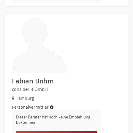
Altenpflege, Betreuungsberufe
Anästhesie und Intensivpflege
Ergotherapie
Gesundheits- und Kinderkrankenpflege
Gesundheits- und Krankenpflege
Hebamme, Entbindungshelfer
Heilerziehungspfleger
Logopädie
Pflegehelfer
Physiotherapie
Fabian Böhm
Sanitätsdienst, ambulanter Dienst
consider it GmbH
Strahlentherapie
Hamburg
Außendienst
Personalvermittler
Immobilienmakler
Innendienst, Sachbearbeitung
Dieser Berater hat noch keine Empfehlung
bekommen.
Kundenservice
Vertrieb & Verkauf Leitung, Teamleitung