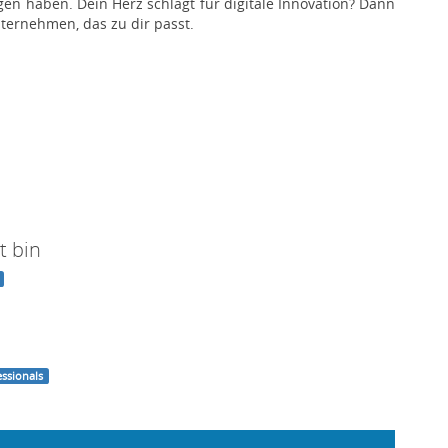
n haben. Dein Herz schlägt für digitale Innovation? Dann
ternehmen, das zu dir passt.
t bin
ssionals