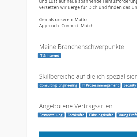
und Lust auf neue spannende Herausforderunge
versetzen wir Berge für Dich und finden das Un
Gemäß unserem Motto
Approach. Connect. Match.
Meine Branchenschwerpunkte
IT & Internet
Skillbereiche auf die ich spezialisier
Consulting, Engineering
IT Prozessmanagement
Security
Angebotene Vertragsarten
Festanstellung
Fachkräfte
Führungskräfte
Young Profe