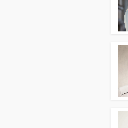
Banken, Finanzdienstleister und
Versicherungen Finanzen
Firmenkundengeschäft
Investment-Banking
Kreditanalyse
Banken, Finanzdienstleister und
Versicherungen Leitung, Teamleitung
Mergers & Acquisitions
Privatkundengeschäft
Mathematik, Produkt, Statistik
Versicherung: Sachbearbeitung
Zahlungsverkehr
Ausbilder
Berufsschule
Erwachsenenbildung
Erzieher
Kindergarten, KiTa, Vorschule