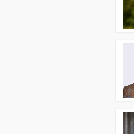
Naturwissenschaften & Forschung
Human Resources
Personal Leitung, Teamleitung
rec2rec
Recruiting, Personalmarketing
Referent
Anwaltschaft
Justiziariat, Rechtsabteilung
Notar-, Justizfachangestellter,
Anwaltsfachgehilfe
Notariat
Richter, Justizbeamte
Analyst
Anlageberatung, Vermögensberatung
Asset-/Fonds-Management
Börsenhandel
Banken, Finanzdienstleister und
Versicherungen Compliance, Sicherheit