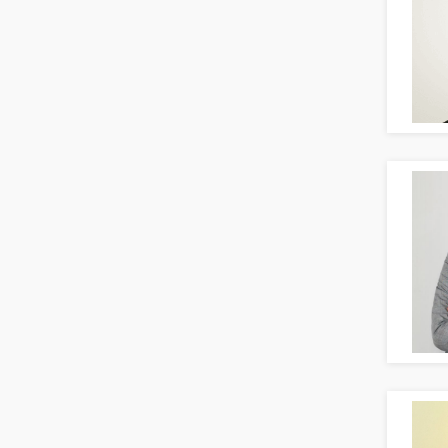
Bildung & Soziales Leitung,
Teamleitung
Sozialarbeit
Universität, Fachhochschule
Unterricht: Grundschule
Unterricht: Sekundarstufe
Architektur
Fotografie, Video
Grafik- und Kommunikationsdesign
Medien-, Screen-, Webdesign
Modedesign, Schmuckdesign
Produktdesign, Industriedesign
Theater, Schauspiel, Musik, Tanz
Beschaffungslogistik
Disposition
Einkauf
Logistik