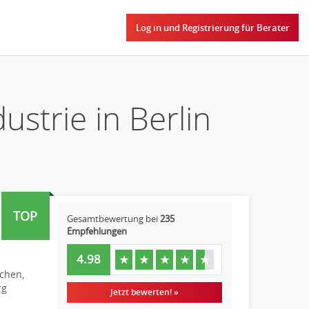
Log in und Registrierung für Berater
strie in Berlin
TOP
Gesamtbewertung bei
235
Empfehlungen
4.98
★
★
★
★
★
chen,
rg
Jetzt bewerten! »