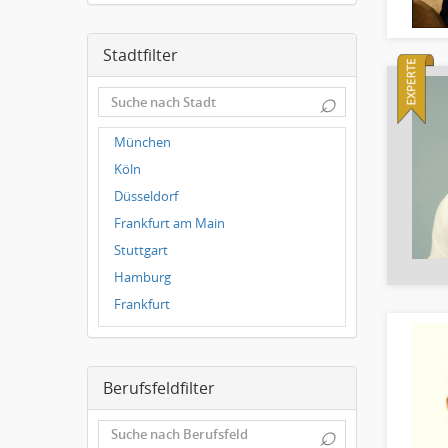
Stadtfilter
⌕
München
Köln
Düsseldorf
Frankfurt am Main
Stuttgart
Hamburg
Frankfurt
Dresden
Magdeburg
Berufsfeldfilter
Leipzig
Dortmund
⌕
Wuppertal