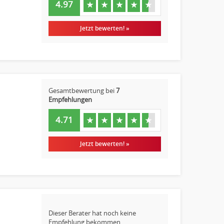
4.97
★
★
★
★
★
Jetzt bewerten! »
Gesamtbewertung bei
7
Empfehlungen
4.71
★
★
★
★
★
Jetzt bewerten! »
Dieser Berater hat noch keine
Empfehlung bekommen.