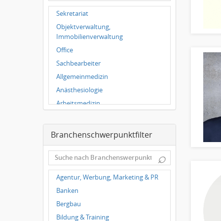
Hallbergmoos
Sekretariat
Würzburg
Objektverwaltung,
Grünwald
Immobilienverwaltung
Ulm
Office
Bielefeld
Sachbearbeiter
Hannover
Allgemeinmedizin
Duisburg
Anästhesiologie
Arbeitsmedizin
Augenheilkunde
Chirurgie
Branchenschwerpunktfilter
Frauenheilkunde, Geburtshilfe
⌕
Hals-Nasen-Ohrenheilkunde
Hautkrankheiten,
Agentur, Werbung, Marketing & PR
Geschlechtskrankheiten
Banken
Hygienemedizin, Umweltmedizin
Bergbau
Innere Medizin
Bildung & Training
Kieferchirurgie, Mundchirurgie,