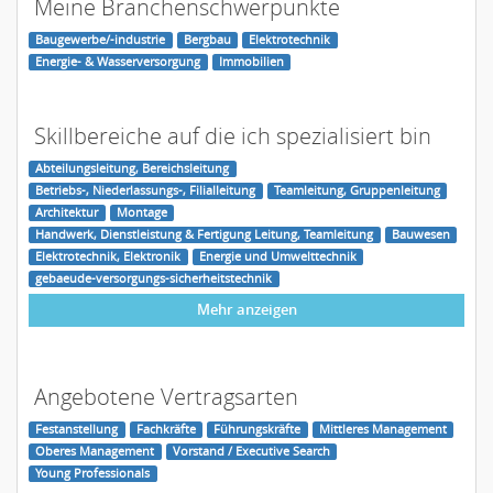
Meine Branchenschwerpunkte
Baugewerbe/-industrie
Bergbau
Elektrotechnik
Energie- & Wasserversorgung
Immobilien
Skillbereiche auf die ich spezialisiert bin
Abteilungsleitung, Bereichsleitung
Betriebs-, Niederlassungs-, Filialleitung
Teamleitung, Gruppenleitung
Architektur
Montage
Handwerk, Dienstleistung & Fertigung Leitung, Teamleitung
Bauwesen
Elektrotechnik, Elektronik
Energie und Umwelttechnik
gebaeude-versorgungs-sicherheitstechnik
Mehr anzeigen
Angebotene Vertragsarten
Festanstellung
Fachkräfte
Führungskräfte
Mittleres Management
Oberes Management
Vorstand / Executive Search
Young Professionals