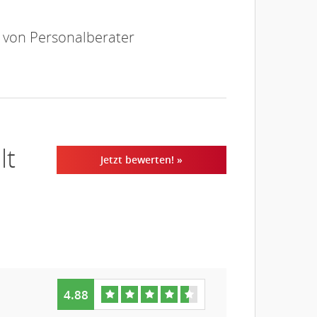
e von Personalberater
lt
Jetzt bewerten! »
4.88