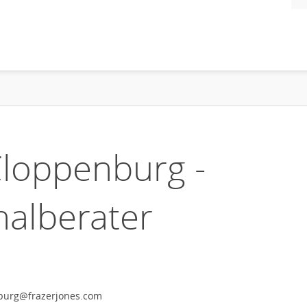
loppenburg -
nalberater
nburg@frazerjones.com