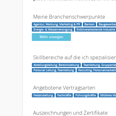
Meine Branchenschwerpunkte
Agentur, Werbung, Marketing & PR
Banken
Baugewerbe/
Energie- & Wasserversorgung
Erdölverarbeitende Industrie
Mehr anzeigen
Skillbereiche auf die ich spezialisier
Abteilungsleitung, Bereichsleitung
Teamleitung, Gruppenle
Personal Leitung, Teamleitung
Recruiting, Personalmarketi
Angebotene Vertragsarten
Festanstellung
Fachkräfte
Führungskräfte
Mittleres 
Auszeichnungen und Zertifikate