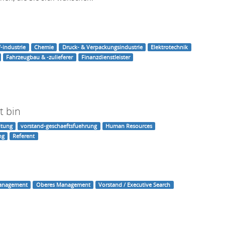
-industrie
Chemie
Druck- & Verpackungsindustrie
Elektrotechnik
Fahrzeugbau & -zulieferer
Finanzdienstleister
t bin
itung
vorstand-geschaeftsfuehrung
Human Resources
ng
Referent
Management
Oberes Management
Vorstand / Executive Search