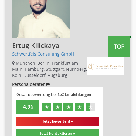
Maschinenbau
Materialwissenschaft
Mechatronik
Medizintechnik
Optiker, Akustiker
Brandschutz
Ertug Kilickaya
TOP
Prozessmanagement
Schwertfels Consulting GmbH
Qualitätsmanagement
München, Berlin, Frankfurt am
Technische Dokumentation
Main, Hamburg, Stuttgart, Nürnberg,
Köln, Düsseldorf, Augsburg
Technischer Systemplaner, Bauzeichner
Personalberater
Veranstaltungstechnik
Verfahrenstechnik
Gesamtbewertung bei
152 Empfehlungen
Vertriebsingenieur
4.96
★
★
★
★
★
Wirtschaftsingenieur
Technisches Gebäudemanagement (TGM)
Jetzt bewerten! »
Anwendungsadministration
Consulting, Engineering
Jetzt kontaktieren »