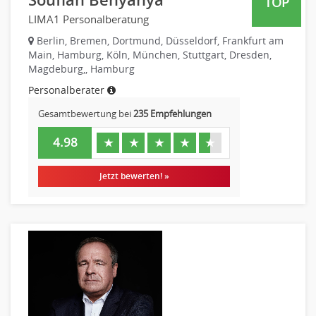
TOP
Finanzen Leitung, Teamleitung
LIMA1 Personalberatung
Finanzen Prozessmanagement
Berlin, Bremen, Dortmund, Düsseldorf, Frankfurt am
Rechnungswesen
Main, Hamburg, Köln, München, Stuttgart, Dresden,
Revision
Magdeburg,, Hamburg
Steuern
Personalberater
Treasury
Gesamtbewertung bei
235 Empfehlungen
Wirtschaftsprüfung
4.98
★
★
★
★
★
Arbeitssicherheit
Montage
Jetzt bewerten! »
Beauty, Wellness
Elektrik, Sanitär, Heizung, Klima
Fertigung, Produktion
Gastronomie, Hotellerie
Holzhandwerk
Handwerk, Dienstleistung & Fertigung Leitung, Teamleitung
Maler, Lackierer
Mechaniker