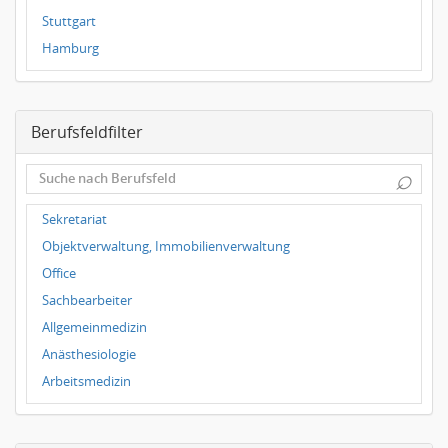
Stuttgart
Hamburg
Frankfurt
Dresden
Berufsfeldfilter
Magdeburg
Leipzig
⌕
Dortmund
Wuppertal
Sekretariat
Hallbergmoos
Objektverwaltung, Immobilienverwaltung
Würzburg
Office
Grünwald
Sachbearbeiter
Ulm
Allgemeinmedizin
Bielefeld
Anästhesiologie
Hannover
Arbeitsmedizin
Duisburg
Augenheilkunde
Chirurgie