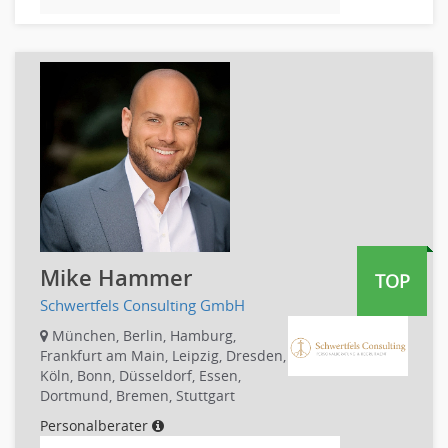
Börsenhandel
Banken, Finanzdienstleister und Versicherungen Compliance,
Sicherheit
Banken, Finanzdienstleister und Versicherungen Finanzen
Firmenkundengeschäft
Investment-Banking
Kreditanalyse
Banken, Finanzdienstleister und Versicherungen Leitung,
Teamleitung
Mergers & Acquisitions
Mike Hammer
Privatkundengeschäft
TOP
Mathematik, Produkt, Statistik
Schwertfels Consulting GmbH
Versicherung: Sachbearbeitung
München, Berlin, Hamburg,
Frankfurt am Main, Leipzig, Dresden,
Zahlungsverkehr
Köln, Bonn, Düsseldorf, Essen,
Ausbilder
Dortmund, Bremen, Stuttgart
Berufsschule
Personalberater
Erwachsenenbildung