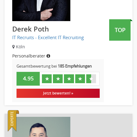
Metallhandwerk
Nahrungsmittelherstellung, -verarbeitung
Raumgestaltung
Derek Poth
TOP
Reiseverkehr, Touristik
IT Recruits - Excellent IT Recruiting
Sicherheitsdienste, Schutzdienste
Köln
Automatisierungstechnik
Personalberater
Bauwesen
Elektrotechnik, Elektronik
Gesamtbewertung bei
185 Empfehlungen
Energie und Umwelttechnik
4.95
★
★
★
★
★
Entwicklung
Fahrzeugtechnik
Jetzt bewerten! »
Fertigungstechnik
gebaeude-versorgungs-sicherheitstechnik
Kunststofftechnik
Leitung, Teamleitung
Luft- und Raumfahrttechnik