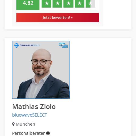
4.82
★
★
★
★
★
Jetzt bewerten! »
Mathias Ziolo
bluewaveSELECT
München
Personalberater