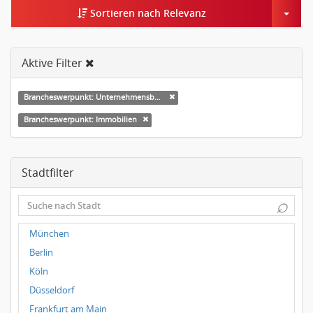
Togg
Sortieren nach Relevanz
Aktive Filter
Brancheswerpunkt: Unternehmensberatung
Brancheswerpunkt: Immobilien
Stadtfilter
⌕
München
Berlin
Köln
Düsseldorf
Frankfurt am Main