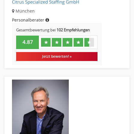
Citrus Specialized Staffing GmbH
Vertrieb & Verkauf Leitung, Teamleitung
München
Pharmaberater
Personalberater
Pre-Sales
Gesamtbewertung bei
102 Empfehlungen
Telesales
Verkauf (Handel)
4.87
★
★
★
★
★
Jetzt bewerten! »