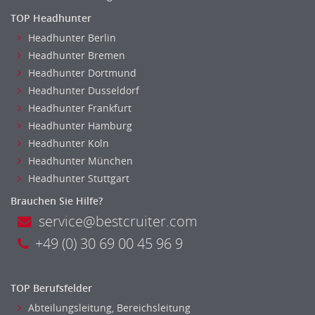
Agiles Projektmanagement
TOP Headhunter
Digital Leadership
Headhunter Berlin
Industrie 4.0
Headhunter Bremen
Internet of Things
Headhunter Dortmund
Angestellte, Beamte auf Bundesebene
Headhunter Dusseldorf
Angestellte, Beamte auf Landes-, kommunaler Ebene
Headhunter Frankfurt
Angestellte, Beamte im auswärtigen Dienst
Headhunter Hamburg
(Bundes-)Polizei, Justizvollzug
Headhunter Koln
Bundeswehr, Wehrverwaltung
Headhunter München
Feuerwehr
Headhunter Stuttgart
Steuerverwaltung, Finanzverwaltung
Brauchen Sie Hilfe?
Verbände, Vereine
service@bestcruiter.com
Altenpflege, Betreuungsberufe
+49 (0) 30 69 00 45 96 9
Anästhesie und Intensivpflege
Ergotherapie
TOP Berufsfelder
Gesundheits- und Kinderkrankenpflege
Abteilungsleitung, Bereichsleitung
Gesundheits- und Krankenpflege