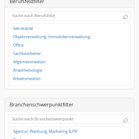
Berufsfeldfilter
Magdeburg
Leipzig
⌕
Dortmund
Wuppertal
Sekretariat
Hallbergmoos
Objektverwaltung, Immobilienverwaltung
Würzburg
Office
Grünwald
Sachbearbeiter
Ulm
Allgemeinmedizin
Bielefeld
Anästhesiologie
Hannover
Arbeitsmedizin
Duisburg
Augenheilkunde
Chirurgie
Branchenschwerpunktfilter
Frauenheilkunde, Geburtshilfe
Hals-Nasen-Ohrenheilkunde
⌕
Hautkrankheiten, Geschlechtskrankheiten
Hygienemedizin, Umweltmedizin
Agentur, Werbung, Marketing & PR
Innere Medizin