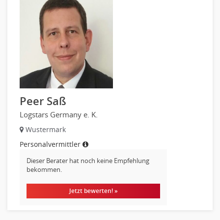
Materialwirtschaft
Produktionslogistik
Einkauf, Materialwirtschaft & Logistik Prozessmanagement
Supply-Chain-Management
Anlagenbuchhaltung
Controlling
Debitorenbuchhaltung
Finanzbuchhaltung, Bilanzbuchhaltung
Peer Saß
Gehaltsbuchhaltung, Lohnbuchhaltung
Logstars Germany e. K.
Konzernbuchhaltung
Wustermark
Kreditorenbuchhaltung
Personalvermittler
Finanzen Leitung, Teamleitung
Dieser Berater hat noch keine Empfehlung
Finanzen Prozessmanagement
bekommen.
Rechnungswesen
Revision
Jetzt bewerten! »
Steuern
Treasury