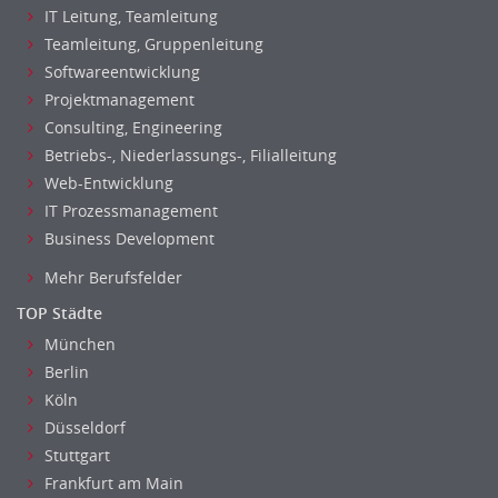
IT Leitung, Teamleitung
Hebamme, Entbindungshelfer
Teamleitung, Gruppenleitung
Heilerziehungspfleger
Softwareentwicklung
Logopädie
Projektmanagement
Pflegehelfer
Consulting, Engineering
Physiotherapie
Betriebs-, Niederlassungs-, Filialleitung
Sanitätsdienst, ambulanter Dienst
Web-Entwicklung
Strahlentherapie
IT Prozessmanagement
Außendienst
Business Development
Immobilienmakler
Mehr Berufsfelder
Innendienst, Sachbearbeitung
TOP Städte
Kundenservice
München
Vertrieb & Verkauf Leitung, Teamleitung
Berlin
Pharmaberater
Köln
Pre-Sales
Düsseldorf
Telesales
Stuttgart
Verkauf (Handel)
Frankfurt am Main