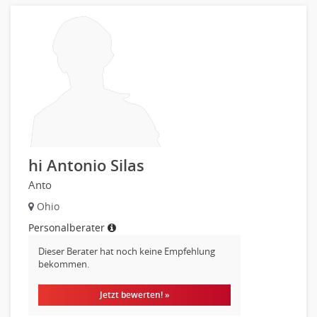
Wirtschaftsprüfung
Arbeitssicherheit
Montage
Beauty, Wellness
Elektrik, Sanitär, Heizung, Klima
Fertigung, Produktion
Gastronomie, Hotellerie
Holzhandwerk
hi Antonio Silas
Handwerk, Dienstleistung & Fertigung Leitung, Teamleitung
Anto
Maler, Lackierer
Mechaniker
Ohio
Metallhandwerk
Personalberater
Nahrungsmittelherstellung, -verarbeitung
Dieser Berater hat noch keine Empfehlung
Raumgestaltung
bekommen.
Reiseverkehr, Touristik
Jetzt bewerten! »
Sicherheitsdienste, Schutzdienste