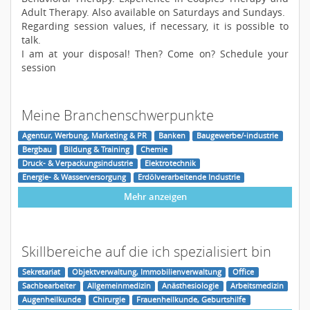
Adult Therapy. Also available on Saturdays and Sundays.
Regarding session values, if necessary, it is possible to
talk.
I am at your disposal! Then? Come on? Schedule your
session
Meine Branchenschwerpunkte
Agentur, Werbung, Marketing & PR
Banken
Baugewerbe/-industrie
Bergbau
Bildung & Training
Chemie
Druck- & Verpackungsindustrie
Elektrotechnik
Energie- & Wasserversorgung
Erdölverarbeitende Industrie
Mehr anzeigen
Skillbereiche auf die ich spezialisiert bin
Sekretariat
Objektverwaltung, Immobilienverwaltung
Office
Sachbearbeiter
Allgemeinmedizin
Anästhesiologie
Arbeitsmedizin
Augenheilkunde
Chirurgie
Frauenheilkunde, Geburtshilfe