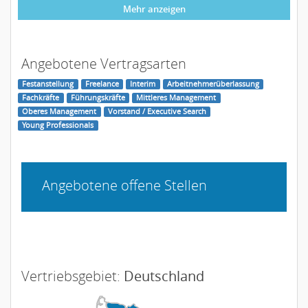
Mehr anzeigen
Angebotene Vertragsarten
Festanstellung
Freelance
Interim
Arbeitnehmerüberlassung
Fachkräfte
Führungskräfte
Mittleres Management
Oberes Management
Vorstand / Executive Search
Young Professionals
Angebotene offene Stellen
Vertriebsgebiet:
Deutschland