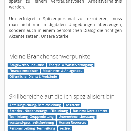
später zu einem vertrauensvollen Arbeitsverhältnis
werden.
Um erfolgreich Spitzenpersonal zu rekrutieren, muss
man nicht nur in digitalen Umgebungen überzeugen,
sondern auch in einem persönlichen Dialog die richtigen
Akzente setzen. Unsere Stärke!
Meine Branchenschwerpunkte
Baugewerbe/-industrie
Energie- & Wasserversorgung
Finanzdienstleister
Maschinen- & Anlagenbau
Öffentlicher Dienst & Verbände
Skillbereiche auf die ich spezialisiert bin
Abteilungsleitung, Bereichsleitung
Assistenz
Betriebs-, Niederlassungs-, Filialleitung
Business Development
Teamleitung, Gruppenleitung
Unternehmensberatung
vorstand-geschaeftsfuehrung
Human Resources
Personal Leitung, Teamleitung
rec2rec