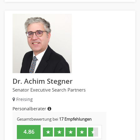
Materialwirtschaft
Produktionslogistik
Einkauf, Materialwirtschaft & Logistik Prozessmanagement
Supply-Chain-Management
Anlagenbuchhaltung
Controlling
Debitorenbuchhaltung
Finanzbuchhaltung, Bilanzbuchhaltung
Gehaltsbuchhaltung, Lohnbuchhaltung
Konzernbuchhaltung
Dr. Achim Stegner
Kreditorenbuchhaltung
Senator Executive Search Partners
Finanzen Leitung, Teamleitung
Freising
Finanzen Prozessmanagement
Personalberater
Rechnungswesen
Gesamtbewertung bei
17 Empfehlungen
Revision
Steuern
4.86
★
★
★
★
★
Treasury