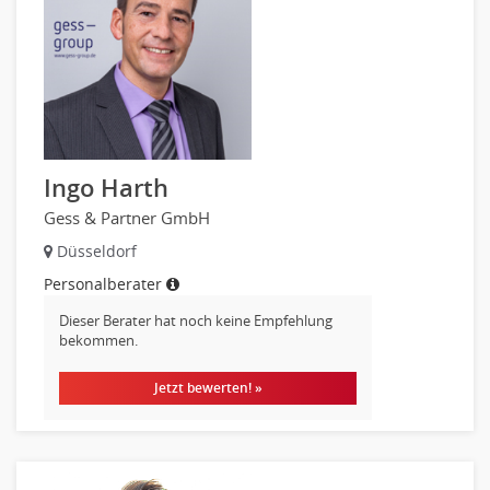
Hebamme, Entbindungshelfer
Heilerziehungspfleger
Logopädie
Pflegehelfer
Physiotherapie
Sanitätsdienst, ambulanter Dienst
Ingo Harth
Strahlentherapie
Gess & Partner GmbH
Außendienst
Düsseldorf
Immobilienmakler
Personalberater
Innendienst, Sachbearbeitung
Kundenservice
Dieser Berater hat noch keine Empfehlung
bekommen.
Vertrieb & Verkauf Leitung, Teamleitung
Pharmaberater
Jetzt bewerten! »
Pre-Sales
Telesales
Verkauf (Handel)