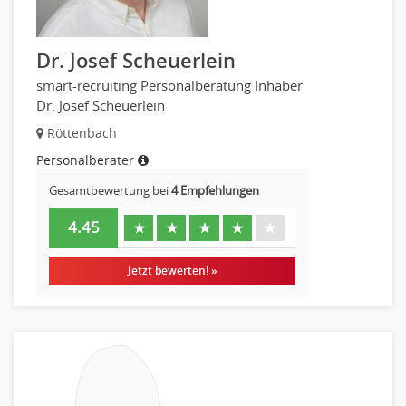
IT Prozessmanagement
Qualitätssicherung, Qualitätsprüfung
Dr. Josef Scheuerlein
SAP/ERP-Beratung, Entwicklung
smart-recruiting Personalberatung Inhaber
Security
Dr. Josef Scheuerlein
Softwareentwicklung
Röttenbach
Systemadministration, Netzwerkadministration
Personalberater
Training
Gesamtbewertung bei
4 Empfehlungen
Web-Entwicklung
Wirtschaftsinformatik
4.45
★
★
★
★
★
Biologie
Biotechnologie
Jetzt bewerten! »
Chemie
Geowissenschaften
Labor, Forschung
Pharmazie
Physik