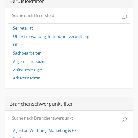
Berufsfeldfilter
Magdeburg
Leipzig
⌕
Dortmund
Wuppertal
Sekretariat
Hallbergmoos
Objektverwaltung, Immobilienverwaltung
Würzburg
Office
Grünwald
Sachbearbeiter
Ulm
Allgemeinmedizin
Bielefeld
Anästhesiologie
Hannover
Arbeitsmedizin
Duisburg
Augenheilkunde
Chirurgie
Branchenschwerpunktfilter
Frauenheilkunde, Geburtshilfe
Hals-Nasen-Ohrenheilkunde
⌕
Hautkrankheiten, Geschlechtskrankheiten
Hygienemedizin, Umweltmedizin
Agentur, Werbung, Marketing & PR
Innere Medizin