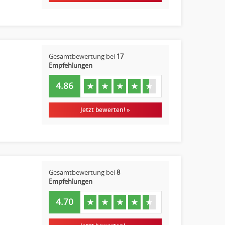
Gesamtbewertung bei
17
Empfehlungen
4.86
★
★
★
★
★
Jetzt bewerten! »
Gesamtbewertung bei
8
Empfehlungen
4.70
★
★
★
★
★