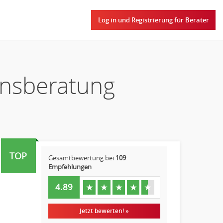
Log in und Registrierung für Berater
ensberatung
TOP
Gesamtbewertung bei
109
Empfehlungen
4.89
★
★
★
★
★
Jetzt bewerten! »