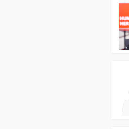
Teamleitung
Sozialarbeit
Universität, Fachhochschule
Unterricht: Grundschule
Unterricht: Sekundarstufe
Architektur
Fotografie, Video
Grafik- und Kommunikationsdesign
Medien-, Screen-, Webdesign
Modedesign, Schmuckdesign
Produktdesign, Industriedesign
Theater, Schauspiel, Musik, Tanz
Beschaffungslogistik
Disposition
Einkauf
Logistik
Entsorgungslogistik