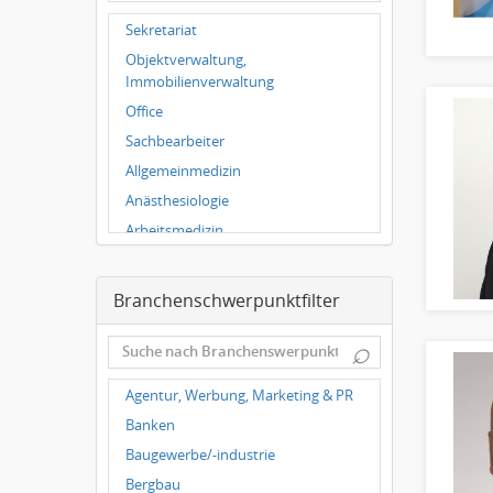
Wuppertal
Sekretariat
Hallbergmoos
Objektverwaltung,
Würzburg
Immobilienverwaltung
Grünwald
Office
Ulm
Sachbearbeiter
Bielefeld
Allgemeinmedizin
Hannover
Anästhesiologie
Duisburg
Arbeitsmedizin
Augenheilkunde
Chirurgie
Branchenschwerpunktfilter
Frauenheilkunde, Geburtshilfe
⌕
Hals-Nasen-Ohrenheilkunde
Hautkrankheiten,
Agentur, Werbung, Marketing & PR
Geschlechtskrankheiten
Banken
Hygienemedizin, Umweltmedizin
Baugewerbe/-industrie
Innere Medizin
Bergbau
Kieferchirurgie, Mundchirurgie,