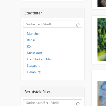
Stadtfilter
⌕
München
Berlin
Köln
Düsseldorf
Frankfurt am Main
Stuttgart
Hamburg
Frankfurt
Dresden
Berufsfeldfilter
Magdeburg
Leipzig
⌕
Dortmund