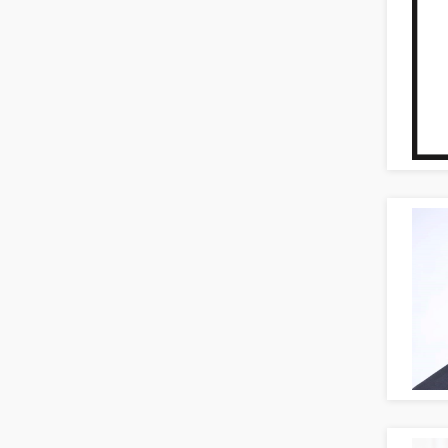
Banken, Finanzdienstleister und
Versicherungen Finanzen
Investment-Banking
Kreditanalyse
Banken, Finanzdienstleister und
Versicherungen Leitung, Teamleitung
Mergers & Acquisitions
Privatkundengeschäft
Mathematik, Produkt, Statistik
Versicherung: Sachbearbeitung
Zahlungsverkehr
Ausbilder
Berufsschule
Erwachsenenbildung
Erzieher
Kindergarten, KiTa, Vorschule
Bildung & Soziales Leitung,