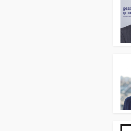
Naturwissenschaften & Forschung
Human Resources
Personal Leitung, Teamleitung
rec2rec
Recruiting, Personalmarketing
Referent
Anwaltschaft
Justiziariat, Rechtsabteilung
Notar-, Justizfachangestellter,
Anwaltsfachgehilfe
Notariat
Richter, Justizbeamte
Analyst
Anlageberatung, Vermögensberatung
Asset-/Fonds-Management
Börsenhandel
Banken, Finanzdienstleister und
Versicherungen Compliance, Sicherheit