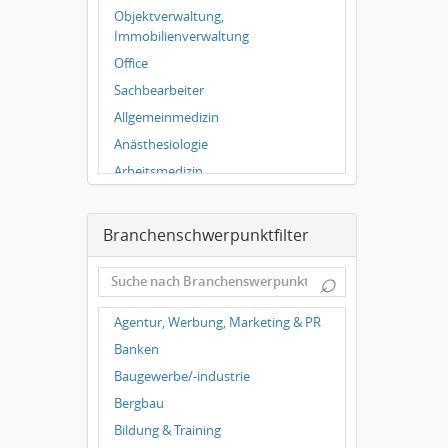
Würzburg
Objektverwaltung,
Grünwald
Immobilienverwaltung
Ulm
Office
Bielefeld
Sachbearbeiter
Hannover
Allgemeinmedizin
Duisburg
Anästhesiologie
Arbeitsmedizin
Augenheilkunde
Chirurgie
Branchenschwerpunktfilter
Frauenheilkunde, Geburtshilfe
⌕
Hals-Nasen-Ohrenheilkunde
Hautkrankheiten,
Agentur, Werbung, Marketing & PR
Geschlechtskrankheiten
Banken
Hygienemedizin, Umweltmedizin
Baugewerbe/-industrie
Innere Medizin
Bergbau
Kieferchirurgie, Mundchirurgie,
Gesichtschirurgie
Bildung & Training