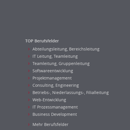
Naturwissenschaften & Forschung
Personal Leitung, Teamleitung
rec2rec
Recruiting, Personalmarketing
Referent
Anwaltschaft
TOP Berufsfelder
Justiziariat, Rechtsabteilung
Abteilungsleitung, Bereichsleitung
Notar-, Justizfachangestellter,
IT Leitung, Teamleitung
Anwaltsfachgehilfe
Teamleitung, Gruppenleitung
Notariat
Softwareentwicklung
Richter, Justizbeamte
Projektmanagement
Analyst
Consulting, Engineering
Anlageberatung, Vermögensberatung
Betriebs-, Niederlassungs-, Filialleitung
Asset-/Fonds-Management
Web-Entwicklung
Börsenhandel
IT Prozessmanagement
Banken, Finanzdienstleister und
Business Development
Versicherungen Compliance, Sicherheit
Mehr Berufsfelder
Banken, Finanzdienstleister und