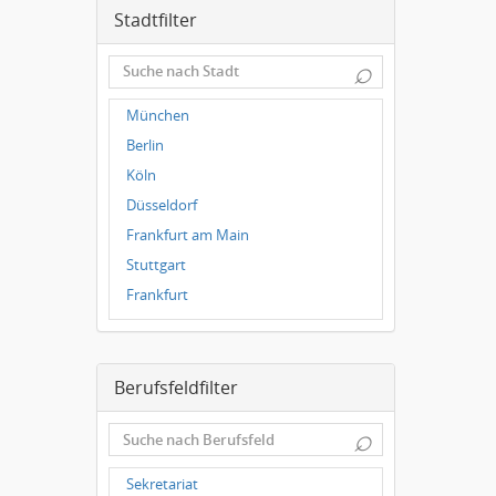
Stadtfilter
⌕
München
Berlin
Köln
Düsseldorf
Frankfurt am Main
Stuttgart
Frankfurt
Dresden
Magdeburg
Berufsfeldfilter
Leipzig
Dortmund
⌕
Wuppertal
Hallbergmoos
Sekretariat