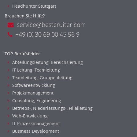
Banken, Finanzdienstleister und Versicherungen Compliance,
Headhunter Stuttgart
Sicherheit
Brauchen Sie Hilfe?
Banken, Finanzdienstleister und Versicherungen Finanzen
service@bestcruiter.com
Firmenkundengeschäft
+49 (0) 30 69 00 45 96 9
Investment-Banking
Kreditanalyse
Banken, Finanzdienstleister und Versicherungen Leitung,
TOP Berufsfelder
Teamleitung
Abteilungsleitung, Bereichsleitung
Mergers & Acquisitions
IT Leitung, Teamleitung
Privatkundengeschäft
Teamleitung, Gruppenleitung
Mathematik, Produkt, Statistik
Softwareentwicklung
Versicherung: Sachbearbeitung
Projektmanagement
Zahlungsverkehr
Consulting, Engineering
Ausbilder
Betriebs-, Niederlassungs-, Filialleitung
Berufsschule
Web-Entwicklung
Erwachsenenbildung
IT Prozessmanagement
Business Development
Erzieher