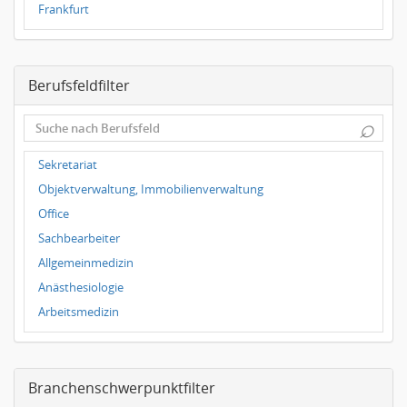
Frankfurt
Dresden
Magdeburg
Berufsfeldfilter
Leipzig
Dortmund
⌕
Wuppertal
Hallbergmoos
Sekretariat
Würzburg
Objektverwaltung, Immobilienverwaltung
Grünwald
Office
Ulm
Sachbearbeiter
Bielefeld
Allgemeinmedizin
Hannover
Anästhesiologie
Duisburg
Arbeitsmedizin
Augenheilkunde
Chirurgie
Branchenschwerpunktfilter
Frauenheilkunde, Geburtshilfe