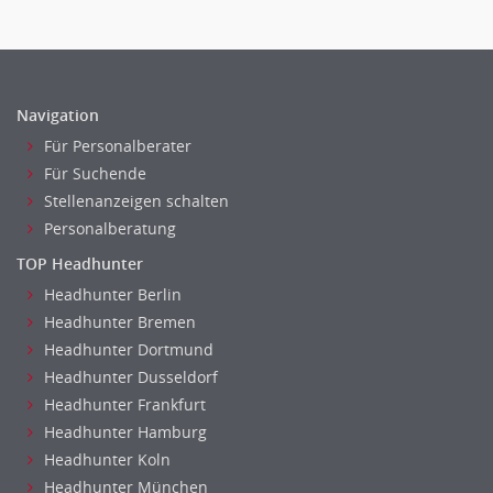
Recht
Strategisches Marketing
Telekommunikation
Vertriebsmarketing
Textilien & Bekleidung
Human Resources
Transport & Logistik
Navigation
Personal Leitung, Teamleitung
Unternehmensberatung
Für Personalberater
rec2rec
Versicherungen
Für Suchende
Recruiting, Personalmarketing
Naturwissenschaften & Forschung
Stellenanzeigen schalten
Referent
Personalberatung
Anwaltschaft
TOP Headhunter
Justiziariat, Rechtsabteilung
Headhunter Berlin
Notar-, Justizfachangestellter, Anwaltsfachgehilfe
Headhunter Bremen
Notariat
Headhunter Dortmund
Richter, Justizbeamte
Headhunter Dusseldorf
Analyst
Headhunter Frankfurt
Anlageberatung, Vermögensberatung
Headhunter Hamburg
Asset-/Fonds-Management
Headhunter Koln
Börsenhandel
Headhunter München