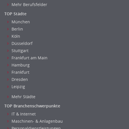
Kindergarten, KiTa, Vorschule
Mehr Berufsfelder
Bildung & Soziales Leitung, Teamleitung
TOP Städte
Sozialarbeit
München
Universität, Fachhochschule
Berlin
Unterricht: Grundschule
Köln
Unterricht: Sekundarstufe
Düsseldorf
Architektur
Stuttgart
Fotografie, Video
Frankfurt am Main
Grafik- und Kommunikationsdesign
Hamburg
Frankfurt
Medien-, Screen-, Webdesign
Dresden
Modedesign, Schmuckdesign
Leipzig
Produktdesign, Industriedesign
Theater, Schauspiel, Musik, Tanz
Mehr Städte
Beschaffungslogistik
TOP Branchenschwerpunkte
Disposition
IT & Internet
Einkauf
Maschinen- & Anlagenbau
Logistik
Personaldienstleistungen