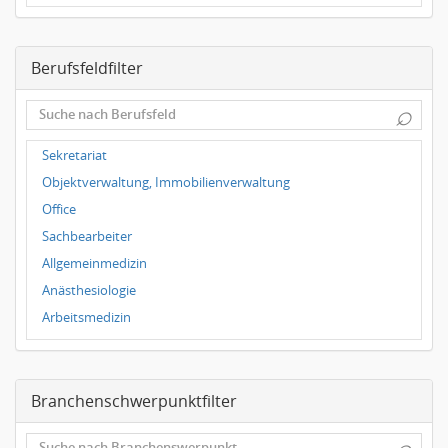
Dresden
Magdeburg
Berufsfeldfilter
Leipzig
Dortmund
⌕
Wuppertal
Hallbergmoos
Sekretariat
Würzburg
Objektverwaltung, Immobilienverwaltung
Grünwald
Office
Ulm
Sachbearbeiter
Bielefeld
Allgemeinmedizin
Hannover
Anästhesiologie
Duisburg
Arbeitsmedizin
Augenheilkunde
Chirurgie
Branchenschwerpunktfilter
Frauenheilkunde, Geburtshilfe
Hals-Nasen-Ohrenheilkunde
⌕