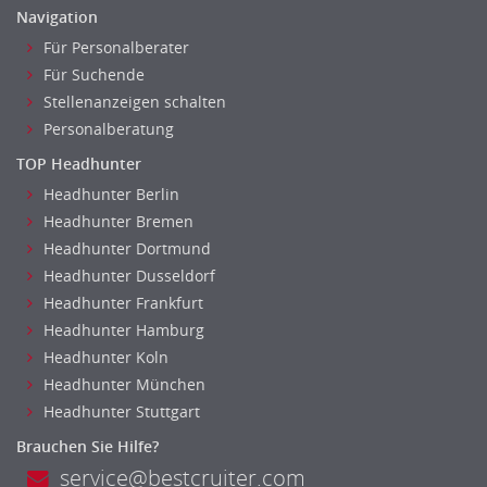
Anästhesie und Intensivpflege
Navigation
Ergotherapie
Für Personalberater
Gesundheits- und Kinderkrankenpflege
Für Suchende
Gesundheits- und Krankenpflege
Stellenanzeigen schalten
Hebamme, Entbindungshelfer
Personalberatung
Heilerziehungspfleger
TOP Headhunter
Logopädie
Headhunter Berlin
Pflegehelfer
Headhunter Bremen
Physiotherapie
Headhunter Dortmund
Sanitätsdienst, ambulanter Dienst
Headhunter Dusseldorf
Strahlentherapie
Headhunter Frankfurt
Außendienst
Headhunter Hamburg
Immobilienmakler
Headhunter Koln
Headhunter München
Innendienst, Sachbearbeitung
Headhunter Stuttgart
Kundenservice
Vertrieb & Verkauf Leitung, Teamleitung
Brauchen Sie Hilfe?
service@bestcruiter.com
Pharmaberater