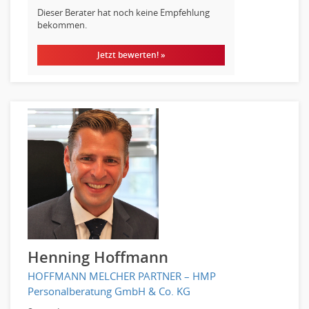
Raumgestaltung
Dieser Berater hat noch keine Empfehlung
bekommen.
Reiseverkehr, Touristik
Sicherheitsdienste, Schutzdienste
Jetzt bewerten! »
Automatisierungstechnik
Bauwesen
Elektrotechnik, Elektronik
Energie und Umwelttechnik
Entwicklung
Fahrzeugtechnik
Fertigungstechnik
gebaeude-versorgungs-sicherheitstechnik
Kunststofftechnik
Leitung, Teamleitung
Luft- und Raumfahrttechnik
Henning Hoffmann
Maschinenbau
HOFFMANN MELCHER PARTNER – HMP
Materialwissenschaft
Personalberatung GmbH & Co. KG
Mechatronik