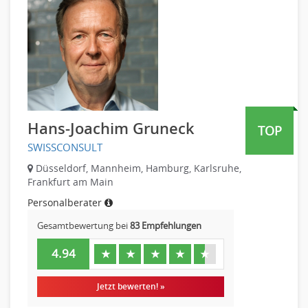
Sicherheit
Banken, Finanzdienstleister und Versicherungen Finanzen
Firmenkundengeschäft
Investment-Banking
Kreditanalyse
Banken, Finanzdienstleister und Versicherungen Leitung,
Teamleitung
Hans-Joachim Gruneck
Mergers & Acquisitions
TOP
Privatkundengeschäft
SWISSCONSULT
Mathematik, Produkt, Statistik
Düsseldorf, Mannheim, Hamburg, Karlsruhe,
Frankfurt am Main
Versicherung: Sachbearbeitung
Zahlungsverkehr
Personalberater
Ausbilder
Gesamtbewertung bei
83 Empfehlungen
Berufsschule
4.94
★
★
★
★
★
Erwachsenenbildung
Erzieher
Jetzt bewerten! »
Kindergarten, KiTa, Vorschule