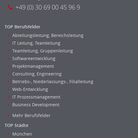
Pre-Sales
+49 (0) 30 69 00 45 96 9
Telesales
TOP Berufsfelder
Abteilungsleitung, Bereichsleitung
IT Leitung, Teamleitung
Teamleitung, Gruppenleitung
Softwareentwicklung
Projektmanagement
Consulting, Engineering
Betriebs-, Niederlassungs-, Filialleitung
Web-Entwicklung
IT Prozessmanagement
Business Development
Mehr Berufsfelder
TOP Städte
München