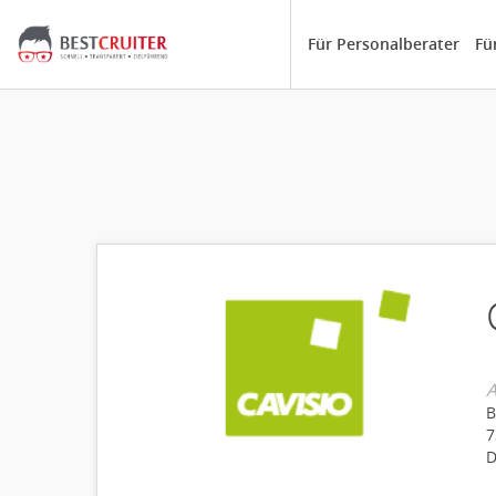
Für Personalberater
Fü
A
B
7
D