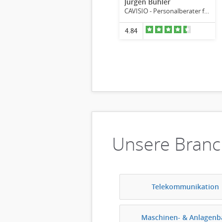
Jürgen Bühler
CAVISIO - Personalberater für Produktmanager und Product Owner
4.84
Unsere Bran
Telekommunikation
Maschinen- & Anlagenb