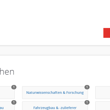
chen
1
1
Naturwissenschaften & Forschung
1
1
au
Fahrzeugbau & -zulieferer