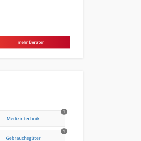
mehr Berater
1
Medizintechnik
1
Gebrauchsgüter