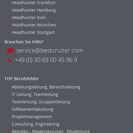
Revision
Headhunter Frankfurt
Steuern
Headhunter Hamburg
Treasury
Headhunter Koln
Headhunter München
Wirtschaftsprüfung
Headhunter Stuttgart
Arbeitssicherheit
Montage
Brauchen Sie Hilfe?
Beauty, Wellness
service@bestcruiter.com
Elektrik, Sanitär, Heizung, Klima
+49 (0) 30 69 00 45 96 9
Fertigung, Produktion
Gastronomie, Hotellerie
TOP Berufsfelder
Holzhandwerk
Abteilungsleitung, Bereichsleitung
Handwerk, Dienstleistung & Fertigung Leitung, Teamleitung
IT Leitung, Teamleitung
Maler, Lackierer
Teamleitung, Gruppenleitung
Mechaniker
Softwareentwicklung
Metallhandwerk
Projektmanagement
Nahrungsmittelherstellung, -verarbeitung
Consulting, Engineering
Raumgestaltung
Betriebs-, Niederlassungs-, Filialleitung