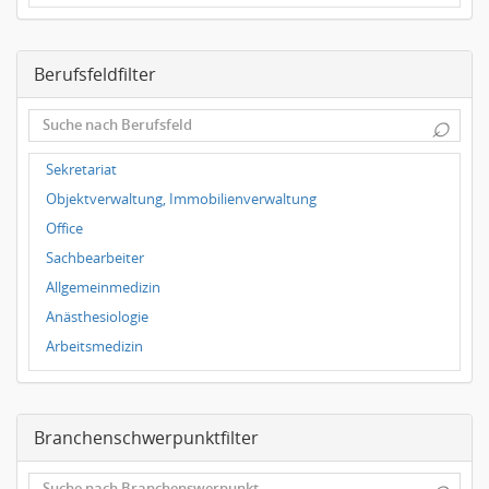
Dresden
Magdeburg
Berufsfeldfilter
Leipzig
Dortmund
⌕
Wuppertal
Hallbergmoos
Sekretariat
Würzburg
Objektverwaltung, Immobilienverwaltung
Grünwald
Office
Ulm
Sachbearbeiter
Bielefeld
Allgemeinmedizin
Hannover
Anästhesiologie
Duisburg
Arbeitsmedizin
Augenheilkunde
Chirurgie
Branchenschwerpunktfilter
Frauenheilkunde, Geburtshilfe
Hals-Nasen-Ohrenheilkunde
⌕