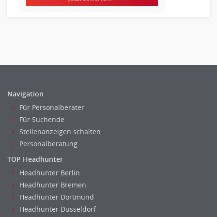
Lagerlogistik
Einkauf, Materialwirtschaft & Logistik Leitung, Teamleitung
Materialwirtschaft
Produktionslogistik
Einkauf, Materialwirtschaft & Logistik Prozessmanagement
Supply-Chain-Management
Anlagenbuchhaltung
Navigation
Controlling
Für Personalberater
Debitorenbuchhaltung
Für Suchende
Finanzbuchhaltung, Bilanzbuchhaltung
Stellenanzeigen schalten
Gehaltsbuchhaltung, Lohnbuchhaltung
Personalberatung
Konzernbuchhaltung
TOP Headhunter
Kreditorenbuchhaltung
Headhunter Berlin
Finanzen Leitung, Teamleitung
Headhunter Bremen
Finanzen Prozessmanagement
Headhunter Dortmund
Rechnungswesen
Headhunter Dusseldorf