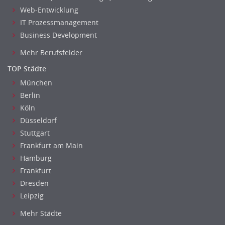
Reiseverkehr, Touristik
Web-Entwicklung
Sicherheitsdienste, Schutzdienste
IT Prozessmanagement
Automatisierungstechnik
Business Development
Bauwesen
Mehr Berufsfelder
Elektrotechnik, Elektronik
TOP Städte
Energie und Umwelttechnik
München
Entwicklung
Berlin
Fahrzeugtechnik
Köln
Fertigungstechnik
Düsseldorf
gebaeude-versorgungs-sicherheitstechnik
Stuttgart
Kunststofftechnik
Frankfurt am Main
Leitung, Teamleitung
Hamburg
Luft- und Raumfahrttechnik
Frankfurt
Dresden
Maschinenbau
Leipzig
Materialwissenschaft
Mechatronik
Mehr Städte
Medizintechnik