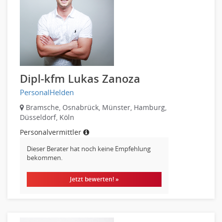
Recht
Human Resources
Telekommunikation
Personal Leitung, Teamleitung
Textilien & Bekleidung
rec2rec
Transport & Logistik
Recruiting, Personalmarketing
Unternehmensberatung
Referent
Versicherungen
Dipl-kfm Lukas Zanoza
Anwaltschaft
Naturwissenschaften & Forschung
PersonalHelden
Justiziariat, Rechtsabteilung
Notar-, Justizfachangestellter, Anwaltsfachgehilfe
Bramsche, Osnabrück, Münster, Hamburg,
Düsseldorf, Köln
Notariat
Personalvermittler
Richter, Justizbeamte
Analyst
Dieser Berater hat noch keine Empfehlung
bekommen.
Anlageberatung, Vermögensberatung
Asset-/Fonds-Management
Jetzt bewerten! »
Börsenhandel
Banken, Finanzdienstleister und Versicherungen Compliance,
Sicherheit