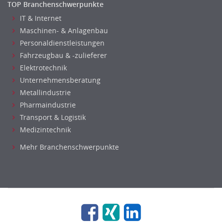
TOP Branchenschwerpunkte
Optiker, Akustiker
IT & Internet
Brandschutz
Maschinen- & Anlagenbau
Prozessmanagement
Personaldienstleistungen
Qualitätsmanagement
Fahrzeugbau & -zulieferer
Technische Dokumentation
Elektrotechnik
Technischer Systemplaner, Bauzeichner
Unternehmensberatung
Metallindustrie
Veranstaltungstechnik
Pharmaindustrie
Verfahrenstechnik
Transport & Logistik
Vertriebsingenieur
Medizintechnik
Wirtschaftsingenieur
Technisches Gebäudemanagement (TGM)
Mehr Branchenschwerpunkte
Anwendungsadministration
Consulting, Engineering
Data Warehouse, Business Intelligence
Datenbanken
Embedded Systems