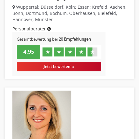
Einkauf
Wuppertal; Düsseldorf; Köln; Essen; Krefeld; Aachen;
Logistik
Bonn; Dortmund; Bochum; Oberhausen; Bielefeld;
Entsorgungslogistik
Hannover; Münster
Fuhrparkmanagement
Personalberater
Lagerlogistik
Gesamtbewertung bei
20 Empfehlungen
Einkauf, Materialwirtschaft & Logistik Leitung, Teamleitung
Materialwirtschaft
4.95
★
★
★
★
★
Produktionslogistik
Jetzt bewerten! »
Einkauf, Materialwirtschaft & Logistik Prozessmanagement
Supply-Chain-Management
Anlagenbuchhaltung
Controlling
Debitorenbuchhaltung
Finanzbuchhaltung, Bilanzbuchhaltung
Gehaltsbuchhaltung, Lohnbuchhaltung
Konzernbuchhaltung
Kreditorenbuchhaltung