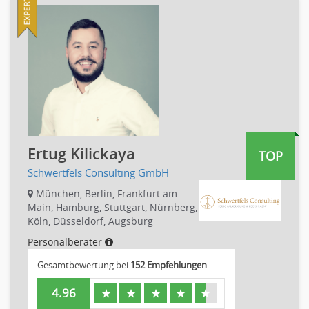
PR, Unternehmenskommunikation
Personaldienstleistungen
Produktmanagement
Pharmaindustrie
Strategisches Marketing
Recht
Vertriebsmarketing
Telekommunikation
Human Resources
Textilien & Bekleidung
Personal Leitung, Teamleitung
Transport & Logistik
rec2rec
Unternehmensberatung
Recruiting, Personalmarketing
Versicherungen
Ertug Kilickaya
TOP
Referent
Naturwissenschaften & Forschung
Schwertfels Consulting GmbH
Anwaltschaft
Justiziariat, Rechtsabteilung
München, Berlin, Frankfurt am
Main, Hamburg, Stuttgart, Nürnberg,
Notar-, Justizfachangestellter, Anwaltsfachgehilfe
Köln, Düsseldorf, Augsburg
Notariat
Personalberater
Richter, Justizbeamte
Gesamtbewertung bei
152 Empfehlungen
Analyst
Anlageberatung, Vermögensberatung
4.96
★
★
★
★
★
Asset-/Fonds-Management