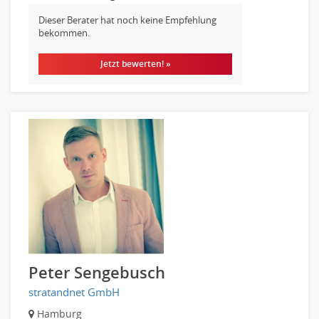
Pharmaberater
Dieser Berater hat noch keine Empfehlung
bekommen.
Pre-Sales
Telesales
Jetzt bewerten! »
Verkauf (Handel)
Peter Sengebusch
stratandnet GmbH
Hamburg