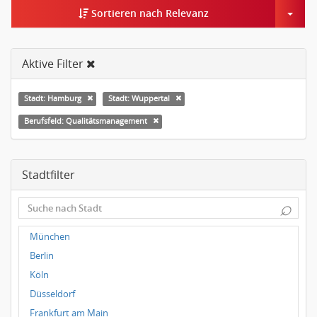
Togg
Sortieren nach Relevanz
Aktive Filter
Stadt: Hamburg
Stadt: Wuppertal
Berufsfeld: Qualitätsmanagement
Stadtfilter
⌕
München
Berlin
Köln
Düsseldorf
Frankfurt am Main