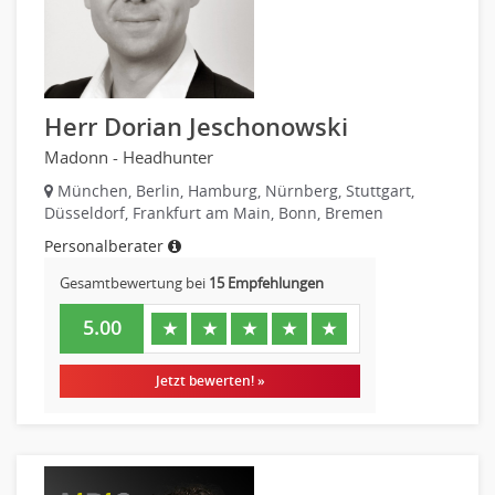
Metallhandwerk
Nahrungsmittelherstellung, -verarbeitung
Raumgestaltung
Reiseverkehr, Touristik
Herr Dorian Jeschonowski
Sicherheitsdienste, Schutzdienste
Madonn - Headhunter
Automatisierungstechnik
München, Berlin, Hamburg, Nürnberg, Stuttgart,
Bauwesen
Düsseldorf, Frankfurt am Main, Bonn, Bremen
Elektrotechnik, Elektronik
Personalberater
Energie und Umwelttechnik
Gesamtbewertung bei
15 Empfehlungen
Entwicklung
Fahrzeugtechnik
5.00
★
★
★
★
★
Fertigungstechnik
Jetzt bewerten! »
gebaeude-versorgungs-sicherheitstechnik
Kunststofftechnik
Leitung, Teamleitung
Luft- und Raumfahrttechnik