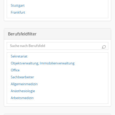
Stuttgart
Frankfurt
Dresden
Magdeburg
Berufsfeldfilter
Leipzig
Dortmund
⌕
Hallbergmoos
Würzburg
Sekretariat
Grünwald
Objektverwaltung, Immobilienverwaltung
Ulm
Office
Bielefeld
Sachbearbeiter
Hannover
Allgemeinmedizin
Duisburg
Anästhesiologie
Arbeitsmedizin
Augenheilkunde
Chirurgie