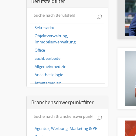
Berufsfeldfilter
Leipzig
Dortmund
⌕
Wuppertal
Hallbergmoos
Sekretariat
Würzburg
Objektverwaltung,
Grünwald
Immobilienverwaltung
Ulm
Office
Bielefeld
Sachbearbeiter
Hannover
Allgemeinmedizin
Anästhesiologie
Arbeitsmedizin
Augenheilkunde
Chirurgie
Branchenschwerpunktfilter
Frauenheilkunde, Geburtshilfe
⌕
Hals-Nasen-Ohrenheilkunde
Hautkrankheiten,
Agentur, Werbung, Marketing & PR
Geschlechtskrankheiten