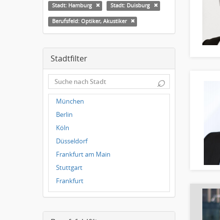
Stadt: Hamburg
Stadt: Duisburg
Berufsfeld: Optiker, Akustiker
Stadtfilter
⌕
München
Berlin
Köln
Düsseldorf
Frankfurt am Main
Stuttgart
Frankfurt
Dresden
Magdeburg