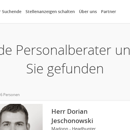
r Suchende
Stellenanzeigen schalten
Über uns
Partner
de Personalberater u
Sie gefunden
 6 Personen
own
Herr Dorian
Jeschonowski
Madonn - Headhunter