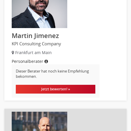
Helpdesk
IT Leitung, Teamleitung
Projektmanagement
IT Prozessmanagement
Qualitätssicherung, Qualitätsprüfung
Martin Jimenez
SAP/ERP-Beratung, Entwicklung
KPI Consulting Company
Security
Frankfurt am Main
Softwareentwicklung
Personalberater
Systemadministration, Netzwerkadministration
Dieser Berater hat noch keine Empfehlung
Training
bekommen.
Web-Entwicklung
Wirtschaftsinformatik
Jetzt bewerten! »
Biologie
Biotechnologie
Chemie
Geowissenschaften
Labor, Forschung