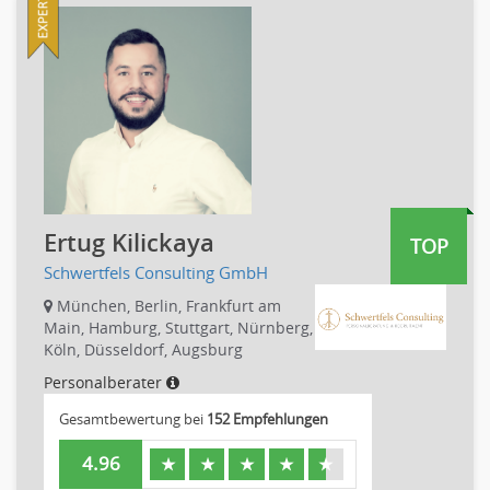
Firmenkundengeschäft
Investment-Banking
Kreditanalyse
Banken, Finanzdienstleister und Versicherungen Leitung,
Teamleitung
Mergers & Acquisitions
Privatkundengeschäft
Mathematik, Produkt, Statistik
Ertug Kilickaya
TOP
Versicherung: Sachbearbeitung
Schwertfels Consulting GmbH
Zahlungsverkehr
München, Berlin, Frankfurt am
Ausbilder
Main, Hamburg, Stuttgart, Nürnberg,
Berufsschule
Köln, Düsseldorf, Augsburg
Erwachsenenbildung
Personalberater
Erzieher
Gesamtbewertung bei
152 Empfehlungen
Kindergarten, KiTa, Vorschule
4.96
★
★
★
★
★
Bildung & Soziales Leitung, Teamleitung