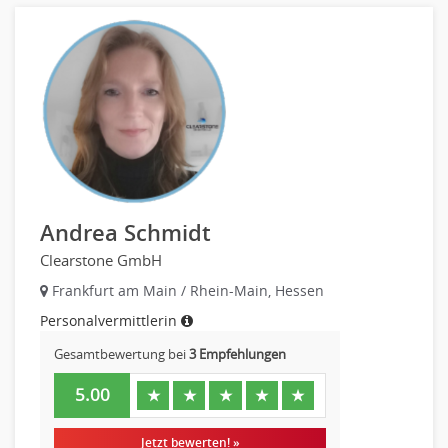
Telesales
Verkauf (Handel)
Andrea Schmidt
Clearstone GmbH
Frankfurt am Main / Rhein-Main, Hessen
Personalvermittlerin
Gesamtbewertung bei
3 Empfehlungen
5.00
★
★
★
★
★
Jetzt bewerten! »