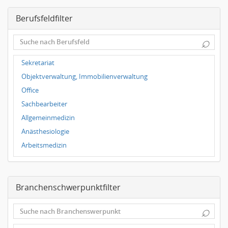
Magdeburg
Berufsfeldfilter
Leipzig
Dortmund
⌕
Wuppertal
Hallbergmoos
Sekretariat
Würzburg
Objektverwaltung, Immobilienverwaltung
Grünwald
Office
Ulm
Sachbearbeiter
Bielefeld
Allgemeinmedizin
Hannover
Anästhesiologie
Duisburg
Arbeitsmedizin
Augenheilkunde
Chirurgie
Branchenschwerpunktfilter
Frauenheilkunde, Geburtshilfe
Hals-Nasen-Ohrenheilkunde
⌕
Hautkrankheiten, Geschlechtskrankheiten
Hygienemedizin, Umweltmedizin