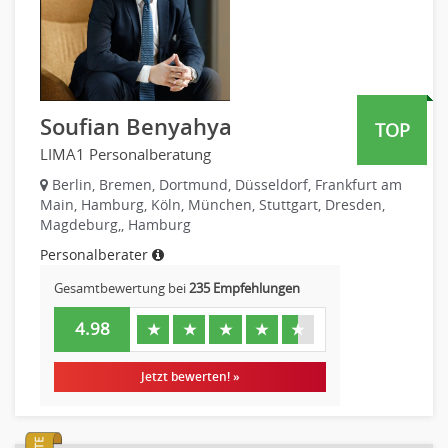
Textilien & Bekleidung
Human Resources
Transport & Logistik
Personal Leitung, Teamleitung
Unternehmensberatung
rec2rec
Versicherungen
Recruiting, Personalmarketing
Naturwissenschaften & Forschung
Soufian Benyahya
TOP
Referent
LIMA1 Personalberatung
Anwaltschaft
Justiziariat, Rechtsabteilung
Berlin, Bremen, Dortmund, Düsseldorf, Frankfurt am
Main, Hamburg, Köln, München, Stuttgart, Dresden,
Notar-, Justizfachangestellter, Anwaltsfachgehilfe
Magdeburg,, Hamburg
Notariat
Personalberater
Richter, Justizbeamte
Gesamtbewertung bei
235 Empfehlungen
Analyst
Anlageberatung, Vermögensberatung
4.98
★
★
★
★
★
Asset-/Fonds-Management
Börsenhandel
Jetzt bewerten! »
Banken, Finanzdienstleister und Versicherungen Compliance,
Sicherheit
Banken, Finanzdienstleister und Versicherungen Finanzen