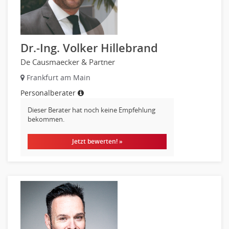
Optiker, Akustiker
Brandschutz
Prozessmanagement
Dr.-Ing. Volker Hillebrand
Qualitätsmanagement
De Causmaecker & Partner
Technische Dokumentation
Frankfurt am Main
Technischer Systemplaner, Bauzeichner
Personalberater
Veranstaltungstechnik
Verfahrenstechnik
Dieser Berater hat noch keine Empfehlung
bekommen.
Vertriebsingenieur
Wirtschaftsingenieur
Jetzt bewerten! »
Technisches Gebäudemanagement (TGM)
Anwendungsadministration
Consulting, Engineering
Data Warehouse, Business Intelligence
Datenbanken
Embedded Systems