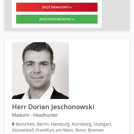
Sozialarbeit
Jetzt bewerten! »
Universität, Fachhochschule
Unterricht: Grundschule
Jetzt kontaktieren »
Unterricht: Sekundarstufe
Architektur
Fotografie, Video
Grafik- und Kommunikationsdesign
Medien-, Screen-, Webdesign
Modedesign, Schmuckdesign
Produktdesign, Industriedesign
Theater, Schauspiel, Musik, Tanz
Beschaffungslogistik
Disposition
Herr Dorian Jeschonowski
Einkauf
Logistik
Madonn - Headhunter
Entsorgungslogistik
München, Berlin, Hamburg, Nürnberg, Stuttgart,
Düsseldorf, Frankfurt am Main, Bonn, Bremen
Fuhrparkmanagement