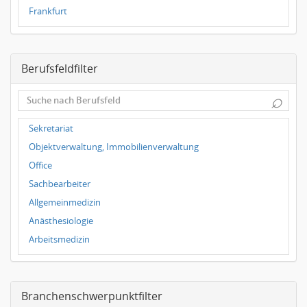
Frankfurt
Dresden
Magdeburg
Berufsfeldfilter
Leipzig
Dortmund
⌕
Wuppertal
Hallbergmoos
Sekretariat
Würzburg
Objektverwaltung, Immobilienverwaltung
Grünwald
Office
Ulm
Sachbearbeiter
Bielefeld
Allgemeinmedizin
Hannover
Anästhesiologie
Duisburg
Arbeitsmedizin
Augenheilkunde
Chirurgie
Branchenschwerpunktfilter
Frauenheilkunde, Geburtshilfe