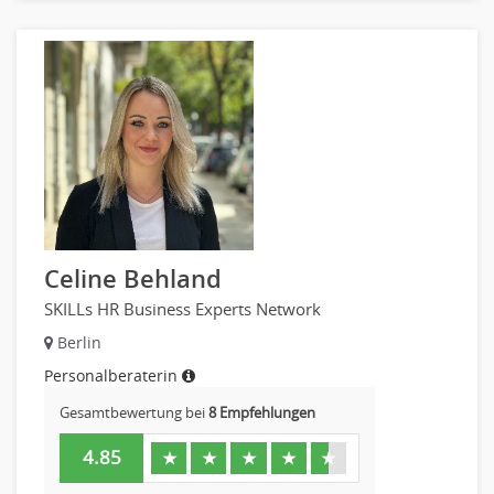
Embedded Systems
Helpdesk
IT Leitung, Teamleitung
Projektmanagement
IT Prozessmanagement
Qualitätssicherung, Qualitätsprüfung
SAP/ERP-Beratung, Entwicklung
Security
Softwareentwicklung
Celine Behland
Systemadministration, Netzwerkadministration
SKILLs HR Business Experts Network
Training
Berlin
Web-Entwicklung
Wirtschaftsinformatik
Personalberaterin
Biologie
Gesamtbewertung bei
8 Empfehlungen
Biotechnologie
4.85
★
★
★
★
★
Chemie
Geowissenschaften