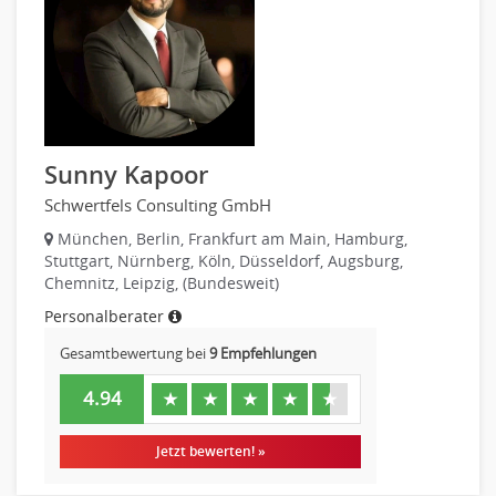
Mechatronik
Medizintechnik
Optiker, Akustiker
Brandschutz
Prozessmanagement
Qualitätsmanagement
Sunny Kapoor
Technische Dokumentation
Schwertfels Consulting GmbH
Technischer Systemplaner, Bauzeichner
München, Berlin, Frankfurt am Main, Hamburg,
Veranstaltungstechnik
Stuttgart, Nürnberg, Köln, Düsseldorf, Augsburg,
Verfahrenstechnik
Chemnitz, Leipzig, (Bundesweit)
Vertriebsingenieur
Personalberater
Wirtschaftsingenieur
Gesamtbewertung bei
9 Empfehlungen
Technisches Gebäudemanagement (TGM)
Anwendungsadministration
4.94
★
★
★
★
★
Consulting, Engineering
Data Warehouse, Business Intelligence
Jetzt bewerten! »
Datenbanken