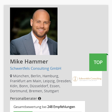
Banken, Finanzdienstleister und Versicherungen Compliance,
Sicherheit
Banken, Finanzdienstleister und Versicherungen Finanzen
Firmenkundengeschäft
Investment-Banking
Kreditanalyse
Banken, Finanzdienstleister und Versicherungen Leitung,
Teamleitung
Mergers & Acquisitions
Mike Hammer
Privatkundengeschäft
TOP
Mathematik, Produkt, Statistik
Schwertfels Consulting GmbH
Versicherung: Sachbearbeitung
München, Berlin, Hamburg,
Frankfurt am Main, Leipzig, Dresden,
Zahlungsverkehr
Köln, Bonn, Düsseldorf, Essen,
Ausbilder
Dortmund, Bremen, Stuttgart
Berufsschule
Personalberater
Erwachsenenbildung
Gesamtbewertung bei
248 Empfehlungen
Erzieher