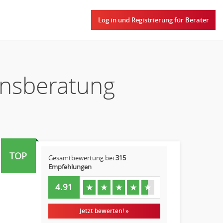
Log in und Registrierung für Berater
ensberatung
TOP
Gesamtbewertung bei
315
Empfehlungen
4.91
★
★
★
★
★
Jetzt bewerten! »