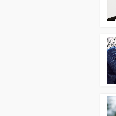
Naturwissenschaften & Forschung
Human Resources
Personal Leitung, Teamleitung
rec2rec
Recruiting, Personalmarketing
Referent
Anwaltschaft
Justiziariat, Rechtsabteilung
Notar-, Justizfachangestellter,
Anwaltsfachgehilfe
Notariat
Richter, Justizbeamte
Analyst
Anlageberatung, Vermögensberatung
Asset-/Fonds-Management
Börsenhandel
Banken, Finanzdienstleister und
Versicherungen Compliance, Sicherheit