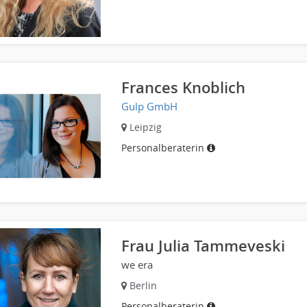
Frances Knoblich
Gulp GmbH
Leipzig
Personalberaterin
Frau Julia Tammeveski
we era
Berlin
Personalberaterin