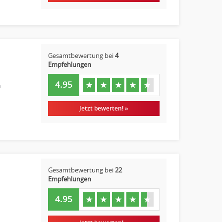
Gesamtbewertung bei
4
Empfehlungen
4.95
★
★
★
★
★
n
Jetzt bewerten! »
Gesamtbewertung bei
22
Empfehlungen
4.95
★
★
★
★
★