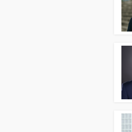
Banken, Finanzdienstleister und
Versicherungen Finanzen
Firmenkundengeschäft
Investment-Banking
Kreditanalyse
Banken, Finanzdienstleister und
Versicherungen Leitung, Teamleitung
Mergers & Acquisitions
Privatkundengeschäft
Mathematik, Produkt, Statistik
Versicherung: Sachbearbeitung
Zahlungsverkehr
Ausbilder
Berufsschule
Erwachsenenbildung
Erzieher
Kindergarten, KiTa, Vorschule