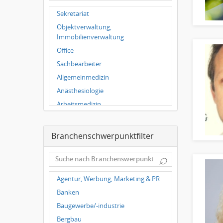
Wuppertal
Sekretariat
Hallbergmoos
Objektverwaltung,
Würzburg
Immobilienverwaltung
Grünwald
Office
Ulm
Sachbearbeiter
Bielefeld
Allgemeinmedizin
Hannover
Anästhesiologie
Duisburg
Arbeitsmedizin
Augenheilkunde
Chirurgie
Branchenschwerpunktfilter
Frauenheilkunde, Geburtshilfe
⌕
Hals-Nasen-Ohrenheilkunde
Hautkrankheiten,
Agentur, Werbung, Marketing & PR
Geschlechtskrankheiten
Banken
Hygienemedizin, Umweltmedizin
Baugewerbe/-industrie
Innere Medizin
Bergbau
Kieferchirurgie, Mundchirurgie,