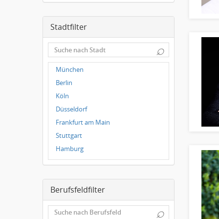
Stadtfilter
⌕
München
Berlin
Köln
Düsseldorf
Frankfurt am Main
Stuttgart
Hamburg
Frankfurt
Dresden
Berufsfeldfilter
Magdeburg
Leipzig
⌕
Dortmund