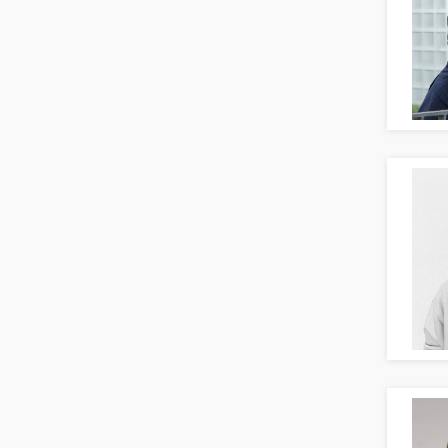
Bildung & Soziales Leitung,
Teamleitung
Sozialarbeit
Universität, Fachhochschule
Unterricht: Grundschule
Unterricht: Sekundarstufe
Architektur
Fotografie, Video
Grafik- und Kommunikationsdesign
Medien-, Screen-, Webdesign
Modedesign, Schmuckdesign
Produktdesign, Industriedesign
Theater, Schauspiel, Musik, Tanz
Beschaffungslogistik
Disposition
Einkauf
Logistik