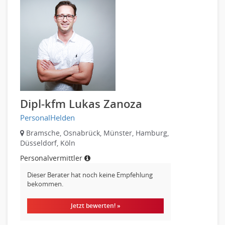
Treasury
Wirtschaftsprüfung
Arbeitssicherheit
Montage
Beauty, Wellness
Elektrik, Sanitär, Heizung, Klima
Fertigung, Produktion
Dipl-kfm Lukas Zanoza
Gastronomie, Hotellerie
PersonalHelden
Holzhandwerk
Handwerk, Dienstleistung & Fertigung Leitung, Teamleitung
Bramsche, Osnabrück, Münster, Hamburg,
Düsseldorf, Köln
Maler, Lackierer
Personalvermittler
Mechaniker
Metallhandwerk
Dieser Berater hat noch keine Empfehlung
bekommen.
Nahrungsmittelherstellung, -verarbeitung
Raumgestaltung
Jetzt bewerten! »
Reiseverkehr, Touristik