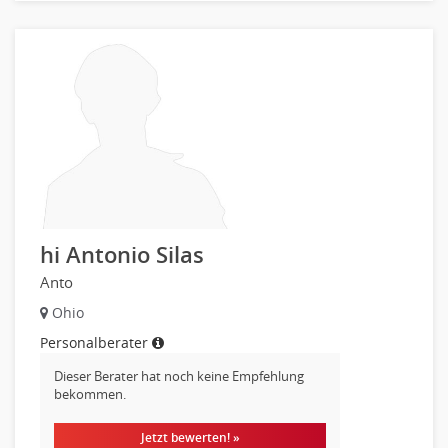
Sicherheitsdienste, Schutzdienste
Automatisierungstechnik
Bauwesen
Elektrotechnik, Elektronik
Energie und Umwelttechnik
Entwicklung
Fahrzeugtechnik
Fertigungstechnik
gebaeude-versorgungs-sicherheitstechnik
Kunststofftechnik
hi Antonio Silas
Leitung, Teamleitung
Anto
Luft- und Raumfahrttechnik
Ohio
Maschinenbau
Personalberater
Materialwissenschaft
Dieser Berater hat noch keine Empfehlung
Mechatronik
bekommen.
Medizintechnik
Optiker, Akustiker
Jetzt bewerten! »