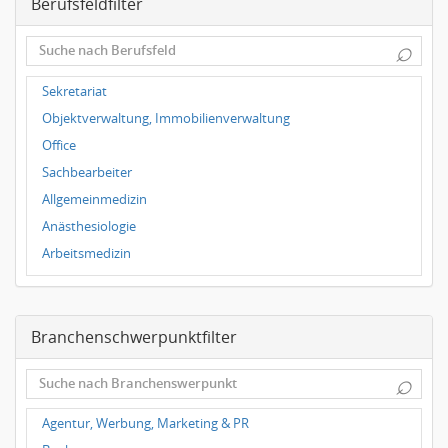
Berufsfeldfilter
Magdeburg
Leipzig
⌕
Dortmund
Wuppertal
Sekretariat
Hallbergmoos
Objektverwaltung, Immobilienverwaltung
Würzburg
Office
Grünwald
Sachbearbeiter
Ulm
Allgemeinmedizin
Bielefeld
Anästhesiologie
Hannover
Arbeitsmedizin
Duisburg
Augenheilkunde
Chirurgie
Branchenschwerpunktfilter
Frauenheilkunde, Geburtshilfe
Hals-Nasen-Ohrenheilkunde
⌕
Hautkrankheiten, Geschlechtskrankheiten
Hygienemedizin, Umweltmedizin
Agentur, Werbung, Marketing & PR
Innere Medizin