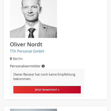
Einkauf, Materialwirtschaft & Logistik Leitung, Teamleitung
Materialwirtschaft
Produktionslogistik
Einkauf, Materialwirtschaft & Logistik Prozessmanagement
Supply-Chain-Management
Anlagenbuchhaltung
Controlling
Oliver Nordt
Debitorenbuchhaltung
TTA Personal GmbH
Finanzbuchhaltung, Bilanzbuchhaltung
Berlin
Gehaltsbuchhaltung, Lohnbuchhaltung
Personalvermittler
Konzernbuchhaltung
Dieser Berater hat noch keine Empfehlung
Kreditorenbuchhaltung
bekommen.
Finanzen Leitung, Teamleitung
Finanzen Prozessmanagement
Jetzt bewerten! »
Rechnungswesen
Revision
Steuern