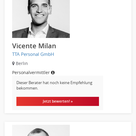
Unterricht: Grundschule
Unterricht: Sekundarstufe
Architektur
Fotografie, Video
Grafik- und Kommunikationsdesign
Vicente Milan
Medien-, Screen-, Webdesign
TTA Personal GmbH
Modedesign, Schmuckdesign
Berlin
Produktdesign, Industriedesign
Personalvermittler
Theater, Schauspiel, Musik, Tanz
Beschaffungslogistik
Dieser Berater hat noch keine Empfehlung
bekommen.
Disposition
Einkauf
Jetzt bewerten! »
Logistik
Entsorgungslogistik
Fuhrparkmanagement
Lagerlogistik