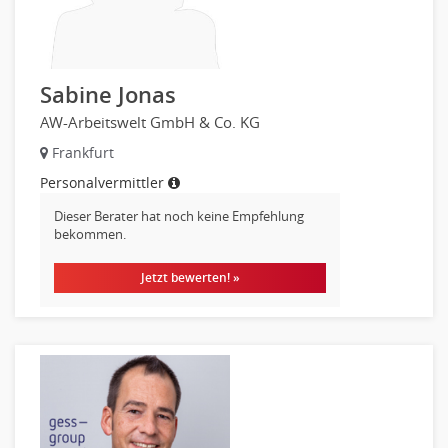
Personal Leitung, Teamleitung
Transport & Logistik
rec2rec
Versicherungen
Recruiting, Personalmarketing
Naturwissenschaften & Forschung
Sabine Jonas
Referent
AW-Arbeitswelt GmbH & Co. KG
Anwaltschaft
Justiziariat, Rechtsabteilung
Frankfurt
Notar-, Justizfachangestellter, Anwaltsfachgehilfe
Personalvermittler
Notariat
Dieser Berater hat noch keine Empfehlung
Richter, Justizbeamte
bekommen.
Analyst
Jetzt bewerten! »
Anlageberatung, Vermögensberatung
Asset-/Fonds-Management
Börsenhandel
Banken, Finanzdienstleister und Versicherungen Compliance,
Sicherheit
Banken, Finanzdienstleister und Versicherungen Finanzen
Firmenkundengeschäft