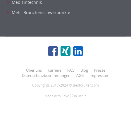
Medizintechnik
Mehr Branchenschwerpunkte
Über uns
Karriere
FAQ
Blog
Presse
Datenschutzbestimmungen
AGB
Impressum
Copyrights 2017-2024 © Bestcruiter.com
Made with Love
in Berlin