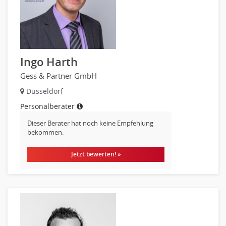
Investment-Banking
Kreditanalyse
Banken, Finanzdienstleister und Versicherungen Leitung,
Teamleitung
Ingo Harth
Mergers & Acquisitions
Privatkundengeschäft
Gess & Partner GmbH
Mathematik, Produkt, Statistik
Düsseldorf
Versicherung: Sachbearbeitung
Personalberater
Zahlungsverkehr
Dieser Berater hat noch keine Empfehlung
Ausbilder
bekommen.
Berufsschule
Jetzt bewerten! »
Erwachsenenbildung
Erzieher
Kindergarten, KiTa, Vorschule
Bildung & Soziales Leitung, Teamleitung
Sozialarbeit
Universität, Fachhochschule