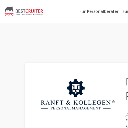
Für Personalberater
Fü
A
E
5