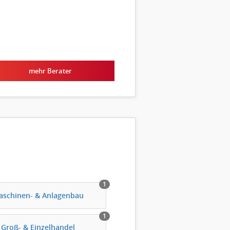
mehr Berater
1
aschinen- & Anlagenbau
1
Groß- & Einzelhandel