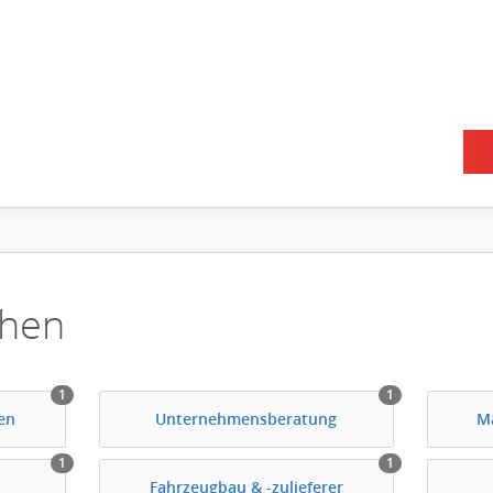
chen
1
1
en
Unternehmensberatung
M
1
1
Fahrzeugbau & -zulieferer