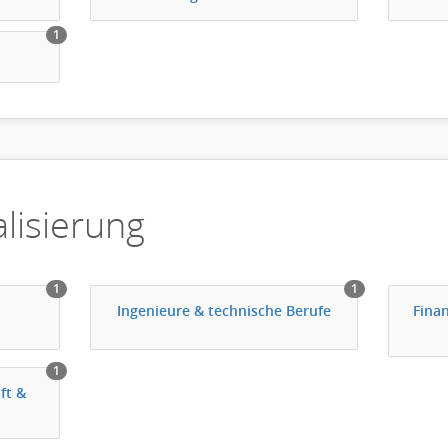
1
lisierung
1
1
Ingenieure & technische Berufe
Fina
1
ft &