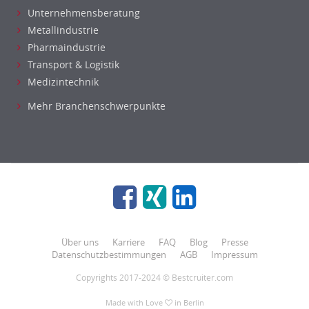
Unternehmensberatung
Metallindustrie
Pharmaindustrie
Transport & Logistik
Medizintechnik
Mehr Branchenschwerpunkte
Über uns
Karriere
FAQ
Blog
Presse
Datenschutzbestimmungen
AGB
Impressum
Copyrights 2017-2024 © Bestcruiter.com
Made with Love
in Berlin