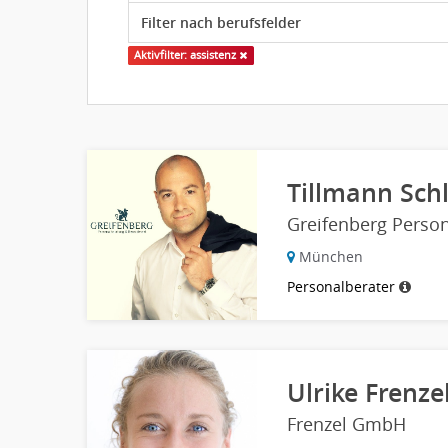
Aktivfilter: assistenz
Tillmann Sch
Greifenberg Perso
München
Personalberater
Ulrike Frenze
Frenzel GmbH