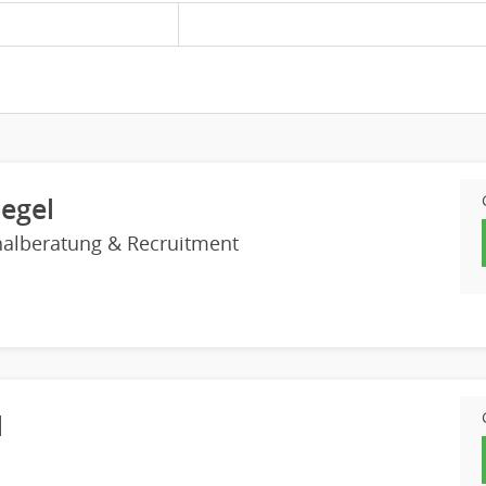
legel
nalberatung & Recruitment
l