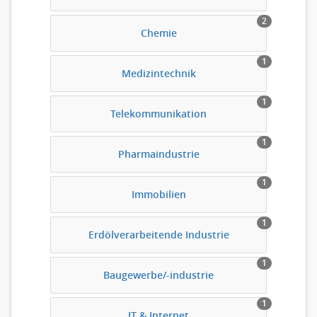
2
Chemie
1
Medizintechnik
1
Telekommunikation
1
Pharmaindustrie
1
Immobilien
1
Erdölverarbeitende Industrie
1
Baugewerbe/-industrie
1
IT & Internet