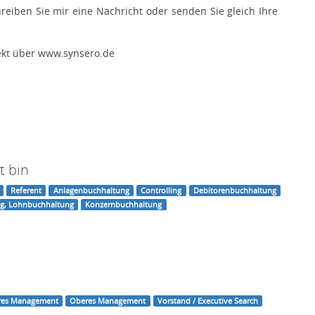
reiben Sie mir eine Nachricht oder senden Sie gleich Ihre
rekt über www.synsero.de
t bin
Referent
Anlagenbuchhaltung
Controlling
Debitorenbuchhaltung
g, Lohnbuchhaltung
Konzernbuchhaltung
eres Management
Oberes Management
Vorstand / Executive Search