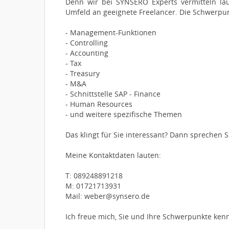
Denn wir bei SYNSERO Experts vermitteln la
Umfeld an geeignete Freelancer. Die Schwerpun
- Management-Funktionen
- Controlling
- Accounting
- Tax
- Treasury
- M&A
- Schnittstelle SAP - Finance
- Human Resources
- und weitere spezifische Themen
Das klingt für Sie interessant? Dann sprechen Si
Meine Kontaktdaten lauten:
T: 089248891218
M: 01721713931
Mail: weber@synsero.de
Ich freue mich, Sie und Ihre Schwerpunkte ken