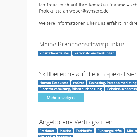
Ich freue mich auf Ihre Kontaktaufnahme – sch
Projektliste an weber@synsero.de
Weitere Informationen über uns erfahrt ihr di
Meine Branchenschwerpunkte
Finanzdienstleister
Personaldienstleistungen
Skillbereiche auf die ich spezialisier
Human Resources
rec2rec
Recruiting, Personalmarketing
Finanzbuchhaltung, Bilanzbuchhaltung
Gehaltsbuchhaltun
Mehr anzeigen
Angebotene Vertragsarten
Freelance
Interim
Fachkräfte
Führungskräfte
Mittl
Young Professionals