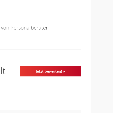
e von Personalberater
lt
Jetzt bewerten! »