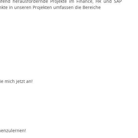
ufend herausfordernde Projekte im Finance, HR und SAP
kte in unseren Projekten umfassen die Bereiche
e mich jetzt an!
nenzulernen!