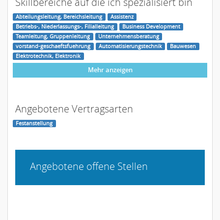
Skillbereiche auf die ich spezialisiert bin
Abteilungsleitung, Bereichsleitung
Assistenz
Betriebs-, Niederlassungs-, Filialleitung
Business Development
Teamleitung, Gruppenleitung
Unternehmensberatung
vorstand-geschaeftsfuehrung
Automatisierungstechnik
Bauwesen
Elektrotechnik, Elektronik
Mehr anzeigen
Angebotene Vertragsarten
Festanstellung
Angebotene offene Stellen