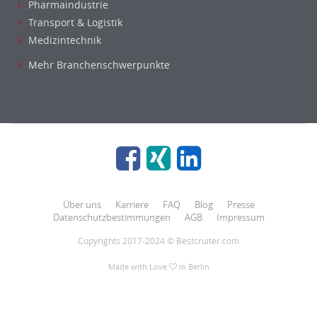
Pharmaindustrie
Transport & Logistik
Medizintechnik
Mehr Branchenschwerpunkte
Über uns
Karriere
FAQ
Blog
Presse
Datenschutzbestimmungen
AGB
Impressum
Copyrights 2017-2024 © Bestcruiter.com
Made with Love
in Berlin