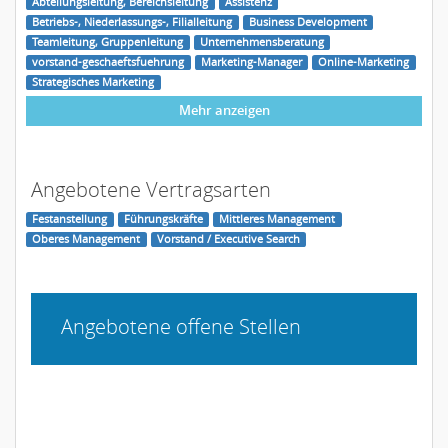
Abteilungsleitung, Bereichsleitung
Assistenz
Betriebs-, Niederlassungs-, Filialleitung
Business Development
Teamleitung, Gruppenleitung
Unternehmensberatung
vorstand-geschaeftsfuehrung
Marketing-Manager
Online-Marketing
Strategisches Marketing
Mehr anzeigen
Angebotene Vertragsarten
Festanstellung
Führungskräfte
Mittleres Management
Oberes Management
Vorstand / Executive Search
Angebotene offene Stellen