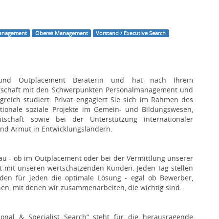
Management
Oberes Management
Vorstand / Executive Search
e- und Outplacement Beraterin und hat nach Ihrem
irtschaft mit den Schwerpunkten Personalmanagement und
reich studiert. Privat engagiert Sie sich im Rahmen des
ationale soziale Projekte im Gemein- und Bildungswesen,
eitschaft sowie bei der Unterstützung internationaler
d Armut in Entwicklungsländern.
au - ob im Outplacement oder bei der Vermittlung unserer
t mit unseren wertschätzenden Kunden. Jeden Tag stellen
nden für jeden die optimale Lösung - egal ob Bewerber,
en, mit denen wir zusammenarbeiten, die wichtig sind.
ional & Specialist Search“ steht für die herausragende