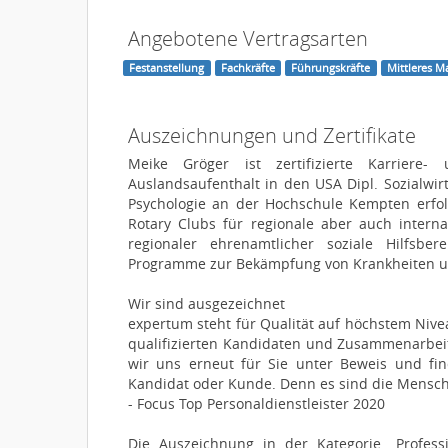
Angebotene Vertragsarten
Festanstellung
Fachkräfte
Führungskräfte
Mittleres 
Auszeichnungen und Zertifikate
Meike Gröger ist zertifizierte Karrier
Auslandsaufenthalt in den USA Dipl. Sozialw
Psychologie an der Hochschule Kempten erfolg
Rotary Clubs für regionale aber auch intern
regionaler ehrenamtlicher soziale Hilfsber
Programme zur Bekämpfung von Krankheiten un
Wir sind ausgezeichnet
expertum steht für Qualität auf höchstem Nive
qualifizierten Kandidaten und Zusammenarbei
wir uns erneut für Sie unter Beweis und fi
Kandidat oder Kunde. Denn es sind die Mensch
- Focus Top Personaldienstleister 2020
Die Auszeichnung in der Kategorie „Profess