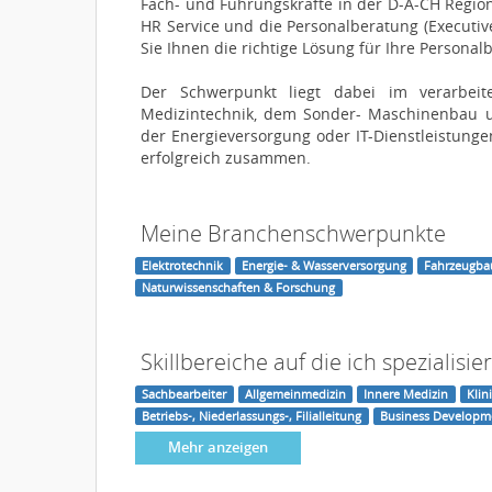
Fach- und Führungskräfte in der D-A-CH Region
HR Service und die Personalberatung (Executi
Sie Ihnen die richtige Lösung für Ihre Personal
Der Schwerpunkt liegt dabei im verarbeit
Medizintechnik, dem Sonder- Maschinenbau u
der Energieversorgung oder IT-Dienstleistunge
erfolgreich zusammen.
Meine Branchenschwerpunkte
Elektrotechnik
Energie- & Wasserversorgung
Fahrzeugbau
Naturwissenschaften & Forschung
Skillbereiche auf die ich spezialisier
Sachbearbeiter
Allgemeinmedizin
Innere Medizin
Klin
Betriebs-, Niederlassungs-, Filialleitung
Business Developm
Mehr anzeigen