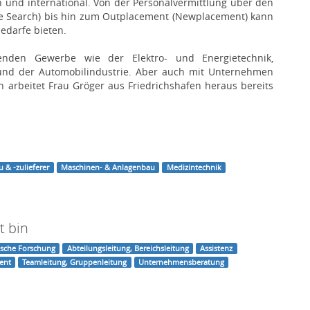
 und international. Von der Personalvermittlung über den
ve Search) bis hin zum Outplacement (Newplacement) kann
bedarfe bieten.
enden Gewerbe wie der Elektro- und Energietechnik,
nd der Automobilindustrie. Aber auch mit Unternehmen
n arbeitet Frau Gröger aus Friedrichshafen heraus bereits
 & -zulieferer
Maschinen- & Anlagenbau
Medizintechnik
t bin
ische Forschung
Abteilungsleitung, Bereichsleitung
Assistenz
ent
Teamleitung, Gruppenleitung
Unternehmensberatung