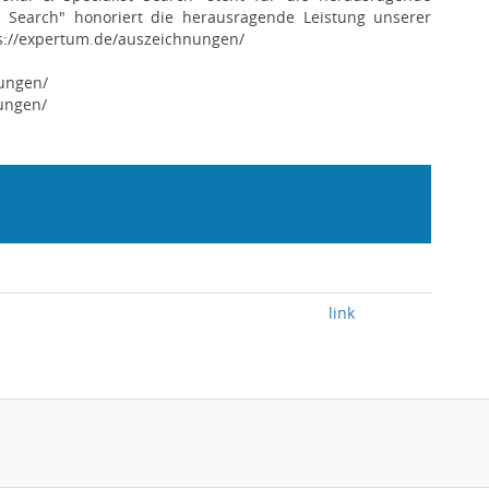
e Search" honoriert die herausragende Leistung unserer
s://expertum.de/auszeichnungen/
nungen/
nungen/
link